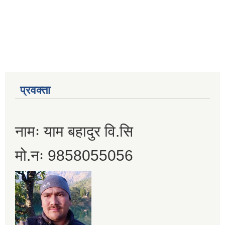
प्रवक्ता
नामः याम बहादुर वि.सि
मो.नः 9858055056