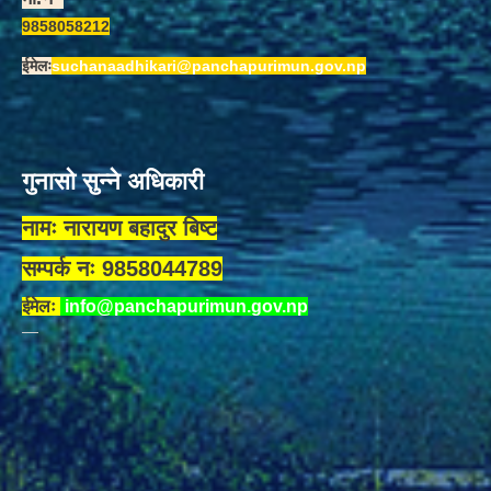
9858058212
ईमेलः
suchanaadhikari@panchapurimun.gov.np
गुनासो सुन्ने अधिकारी
नामः नारायण बहादुर बिष्ट
सम्पर्क नः 9858044789
ईमेलः
info@panchapurimun.gov.np