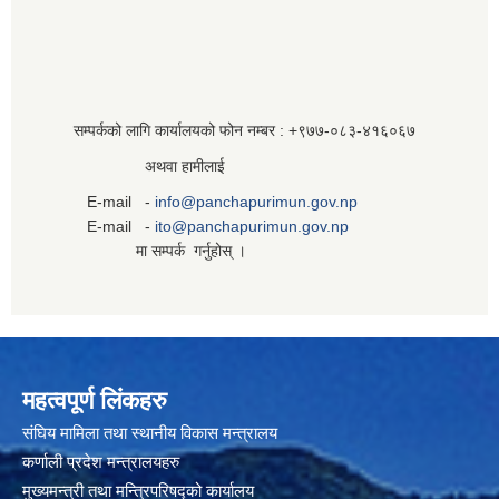
सम्पर्कको लागि कार्यालयको फोन नम्बर : +९७७-०८३‍-४१६०६७
अथवा हामीलाई
E-mail -
info@panchapurimun.gov.np
E-mail -
ito@panchapurimun.gov.np
मा सम्पर्क गर्नुहोस् ।
महत्वपूर्ण लिंकहरु
संघिय मामिला तथा स्थानीय विकास मन्त्रालय
कर्णाली प्रदेश मन्त्रालयहरु
मुख्यमन्त्री तथा मन्त्रिपरिषद्को कार्यालय