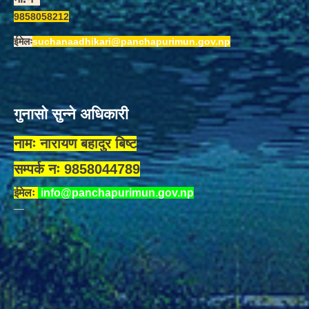
9858058212
ईमेलः
suchanaadhikari@panchapurimun.gov.np
गुनासो सुन्ने अधिकारी
नामः नारायण बहादुर बिष्ट
सम्पर्क नः 9858044789
ईमेलः
info@panchapurimun.gov.np