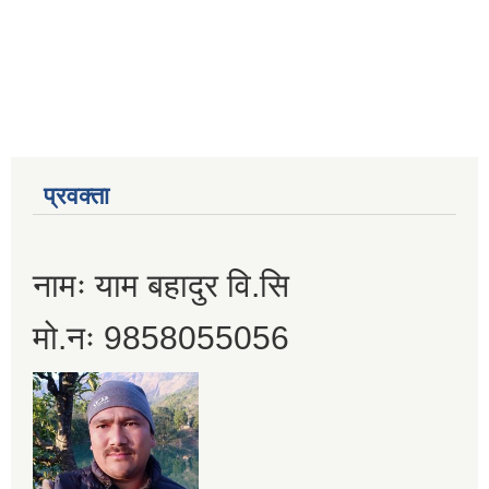
प्रवक्ता
नामः याम बहादुर वि.सि
मो.नः 9858055056