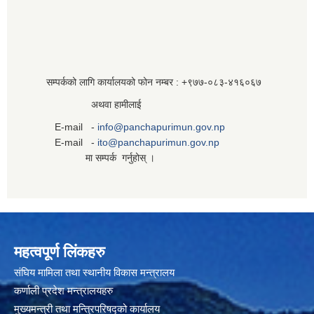
सम्पर्कको लागि कार्यालयको फोन नम्बर : +९७७-०८३‍-४१६०६७
अथवा हामीलाई
E-mail -
info@panchapurimun.gov.np
E-mail -
ito@panchapurimun.gov.np
मा सम्पर्क गर्नुहोस् ।
महत्वपूर्ण लिंकहरु
संघिय मामिला तथा स्थानीय विकास मन्त्रालय
कर्णाली प्रदेश मन्त्रालयहरु
मुख्यमन्त्री तथा मन्त्रिपरिषद्को कार्यालय