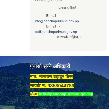
+९७७-०८३‍-४१६०६७
अथवा हामीलाई
E-mail -
info@panchapurimun.gov.np
E-mail -
ito@panchapurimun.gov.np
मा सम्पर्क गर्नुहोस् ।
गुनासो सुन्ने अधिकारी
नामः नारायण बहादुर बिष्ट
सम्पर्क नः 9858044789
ईमेलः
info@panchapurimun.gov.np