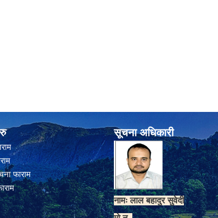
रु
सूचना अधिकारी
ाराम
ाराम
चना फाराम
फाराम
नामः लाल बहादुर सुवेदी