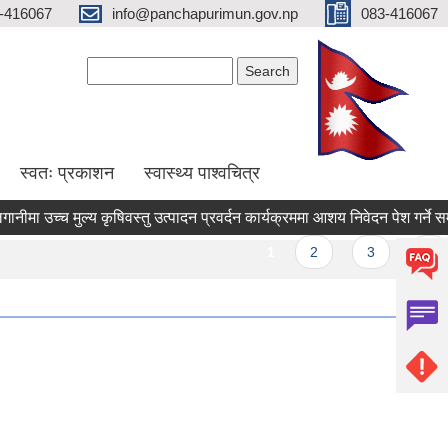
-416067
info@panchapurimun.gov.np
083-416067
Search form
Search
स्वतः प्रकाशन
स्वास्थ्य पाश्वचित्र
उच्च मुल्य कृषिवस्तु उत्पादन प्रवर्दन कार्यक्रममा आशय निवेदन पेश गर्ने सम्बन्धी
s
1
2
3
4