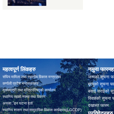
महत्वपूर्ण लिंकहरु
नमुना फारमह
संघिय मामिला तथा स्थानीय विकास मन्त्रालय
जन्मको सुचना फ
कर्णाली प्रदेश मन्त्रालयहरु
मृत्युको सुचना फ
मुख्यमन्त्री तथा मन्त्रिपरिषद्को कार्यालय
बसाई सराईको सु
स्थानिय तहकाे नक्सा तथा विवरण
विवाहको सुचना 
अनलार्इन घटना दर्ता
दखास्त फारम
स्थानिय शासन तथा सामुदायिक विकास कार्यक्रम(LGCDP)
प्रतिवेदनहरु