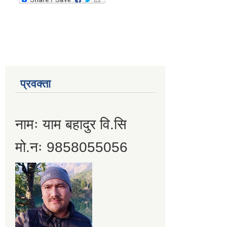
प्रवक्ता
नामः याम बहादुर वि.सि
मो.नः 9858055056