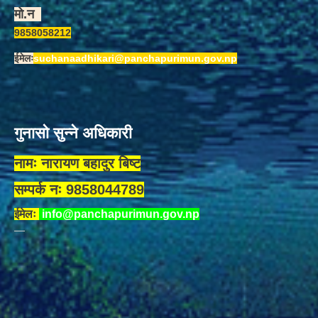
मो.न
9858058212
ईमेलः
suchanaadhikari@panchapurimun.gov.np
गुनासो सुन्ने अधिकारी
नामः नारायण बहादुर बिष्ट
सम्पर्क नः 9858044789
ईमेलः
info@panchapurimun.gov.np