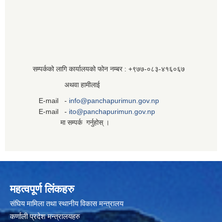
सम्पर्कको लागि कार्यालयको फोन नम्बर : +९७७-०८३‍-४१६०६७
अथवा हामीलाई
E-mail -
info@panchapurimun.gov.np
E-mail -
ito@panchapurimun.gov.np
मा सम्पर्क गर्नुहोस् ।
महत्वपूर्ण लिंकहरु
संघिय मामिला तथा स्थानीय विकास मन्त्रालय
कर्णाली प्रदेश मन्त्रालयहरु