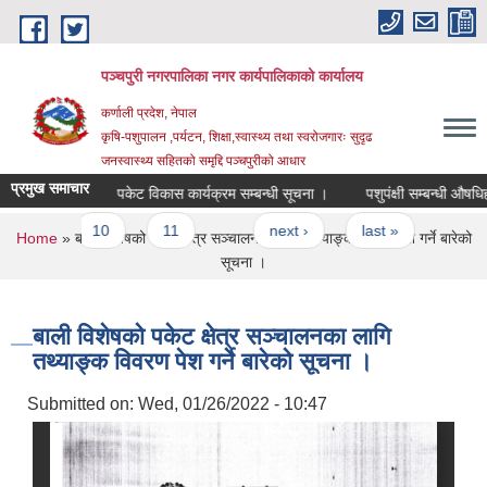
Skip to main content
पञ्चपुरी नगरपालिका नगर कार्यपालिकाको कार्यालय
कर्णाली प्रदेश, नेपाल
कृषि-पशुपालन ,पर्यटन, शिक्षा,स्वास्थ्य तथा स्वरोजगारः सुदृढ
जनस्वास्थ्य सहितको समृद्दि पञ्चपुरीको आधार
प्रमुख समाचार
्बन्धमा ।
पकेट विकास कार्यक्रम सम्बन्धी सूचना ।
पशुपंक्षी सम्बन्धी औषधिहरुको 
9
10
11
…
next ›
last »
You are here
Home
» बाली विशेषको पकेट क्षेत्र सञ्चालनका लागि तथ्याङ्क विवरण पेश गर्ने बारेको
सूचना ।
बाली विशेषको पकेट क्षेत्र सञ्चालनका लागि
तथ्याङ्क विवरण पेश गर्ने बारेको सूचना ।
Submitted on:
Wed, 01/26/2022 - 10:47