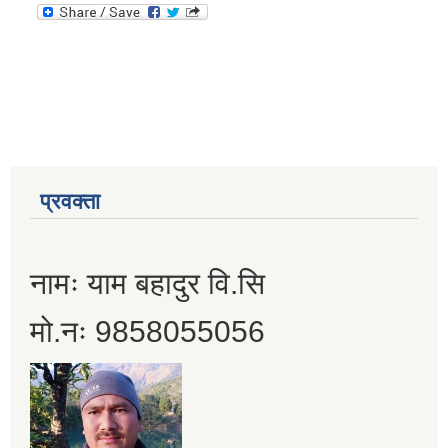
प्रवक्ता
नामः याम बहादुर वि.सि
मो.नः 9858055056