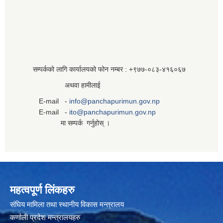
सम्पर्कको लागि कार्यालयको फोन नम्बर : +९७७-०८३‍-४१६०६७
अथवा हामीलाई
E-mail -
info@panchapurimun.gov.np
E-mail -
ito@panchapurimun.gov.np
मा सम्पर्क गर्नुहोस् ।
महत्वपूर्ण लिंकहरु
संघिय मामिला तथा स्थानीय विकास मन्त्रालय
कर्णाली प्रदेश मन्त्रालयहरु