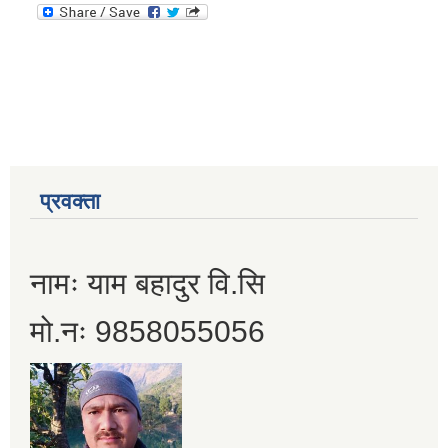
प्रवक्ता
नामः याम बहादुर वि.सि
मो.नः 9858055056