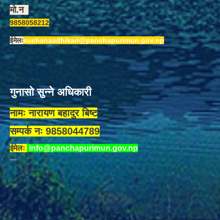
मो.न
9858058212
ईमेलः
suchanaadhikari@panchapurimun.gov.np
गुनासो सुन्ने अधिकारी
नामः नारायण बहादुर बिष्ट
सम्पर्क नः 9858044789
ईमेलः
info@panchapurimun.gov.np