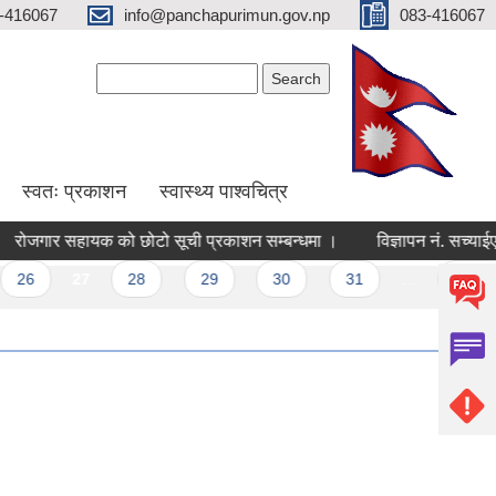
-416067
info@panchapurimun.gov.np
083-416067
Search form
Search
स्वतः प्रकाशन
स्वास्थ्य पाश्वचित्र
रोजगार सहायक को छोटो सूची प्रकाशन सम्बन्धमा ।
विज्ञापन नं. सच्याईएको स
27
28
29
30
31
…
next ›