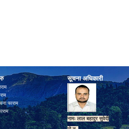
रु
सूचना अधिकारी
ाराम
ाराम
चना फाराम
फाराम
नामः लाल बहादुर सुवेदी