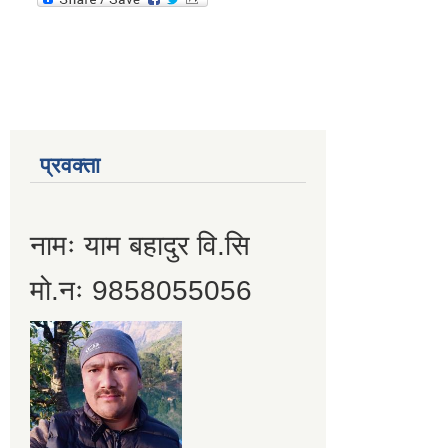
प्रवक्ता
नामः याम बहादुर वि.सि
मो.नः 9858055056