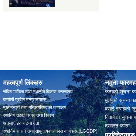
महत्वपूर्ण लिंकहरु
नमुना फारमह
संघिय मामिला तथा स्थानीय विकास मन्त्रालय
जन्मको सुचना फ
कर्णाली प्रदेश मन्त्रालयहरु
मृत्युको सुचना फ
मुख्यमन्त्री तथा मन्त्रिपरिषद्को कार्यालय
बसाई सराईको सु
स्थानिय तहकाे नक्सा तथा विवरण
विवाहको सुचना 
अनलार्इन घटना दर्ता
दखास्त फारम
स्थानिय शासन तथा सामुदायिक विकास कार्यक्रम(LGCDP)
प्रतिवेदनहरु