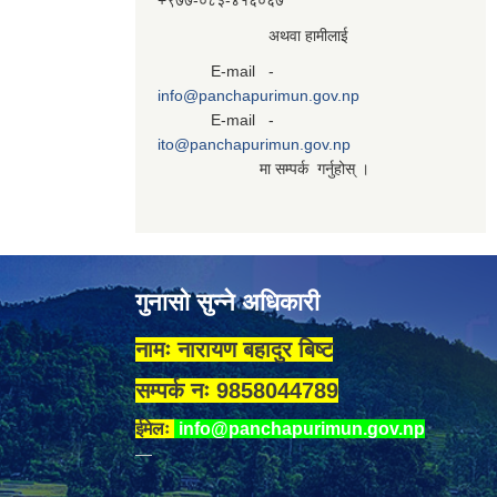
+९७७-०८३‍-४१६०६७
अथवा हामीलाई
E-mail -
info@panchapurimun.gov.np
E-mail -
ito@panchapurimun.gov.np
मा सम्पर्क गर्नुहोस् ।
गुनासो सुन्ने अधिकारी
नामः नारायण बहादुर बिष्ट
सम्पर्क नः 9858044789
ईमेलः
info@panchapurimun.gov.np