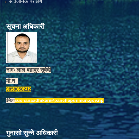
सार्वजनिक परीक्षण
सूचना अधिकारी
नामः लाल बहादुर सुवेदी
मो.न
9858058212
ईमेलः
suchanaadhikari@panchapurimun.gov.np
गुनासो सुन्ने अधिकारी