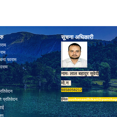
रु
सूचना अधिकारी
ाराम
ाराम
चना फाराम
फाराम
नामः लाल बहादुर सुवेदी
मो.न
9858058212
प्रतिवेदन
 प्रतिवेदन
ईमेलः
suchanaadhikari@panchap
वाई
्षण