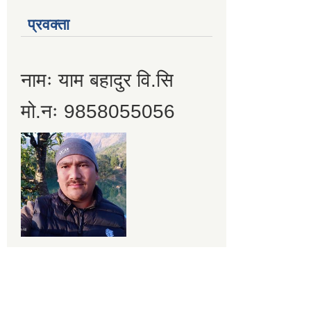
प्रवक्ता
नामः याम बहादुर वि.सि
मो.नः 9858055056