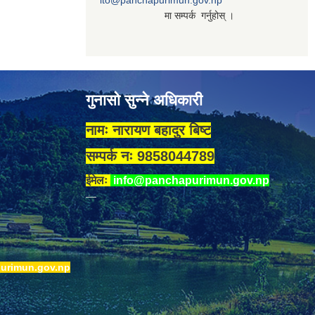
ito@panchapurimun.gov.np
मा सम्पर्क गर्नुहोस् ।
गुनासो सुन्ने अधिकारी
नामः नारायण बहादुर बिष्ट
सम्पर्क नः 9858044789
ईमेलः
info@panchapurimun.gov.np
urimun.gov.np