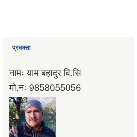
प्रवक्ता
नामः याम बहादुर वि.सि
मो.नः 9858055056