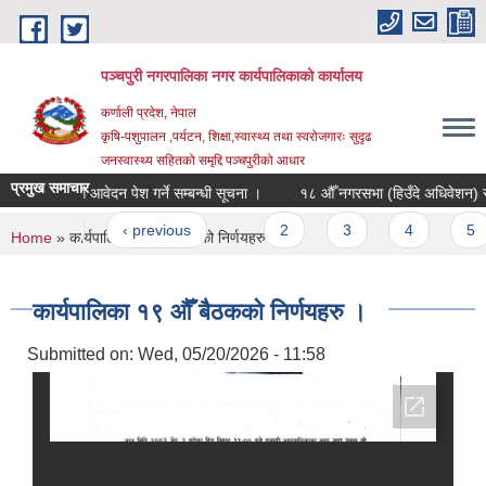
Skip to main content
पञ्चपुरी नगरपालिका नगर कार्यपालिकाको कार्यालय
कर्णाली प्रदेश, नेपाल
कृषि-पशुपालन ,पर्यटन, शिक्षा,स्वास्थ्य तथा स्वरोजगारः सुदृढ
जनस्वास्थ्य सहितको समृद्दि पञ्चपुरीको आधार
प्रमुख समाचार
वृद्विको लागि आवेदन पेश गर्ने सम्बन्धी सूचना ।
१८ औँ नगरसभा (हिउँदे अधिवेशन) सम्बन
ages
« first
‹ previous
…
2
3
4
5
You are here
Home
» कार्यपालिका १९ औँ बैठकको निर्णयहरु ।
कार्यपालिका १९ औँ बैठकको निर्णयहरु ।
Submitted on:
Wed, 05/20/2026 - 11:58