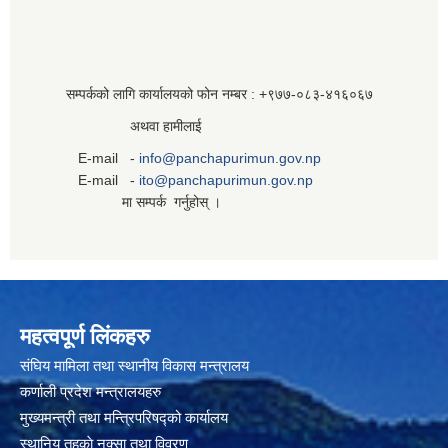
सम्पर्कको लागि कार्यालयको फोन नम्बर : +९७७-०८३‍-४१६०६७
अथवा हामीलाई
E-mail -
info@panchapurimun.gov.np
E-mail -
ito@panchapurimun.gov.np
मा सम्पर्क गर्नुहोस् ।
महत्वपूर्ण लिंकहरु
संघिय मामिला तथा स्थानीय विकास मन्त्रालय
कर्णाली प्रदेश मन्त्रालयहरु
मुख्यमन्त्री तथा मन्त्रिपरिषद्को कार्यालय
स्थानिय तहकाे नक्सा तथा विवरण