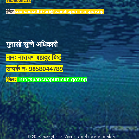
9858058212
ईमेलः
suchanaadhikari@panchapurimun.gov.np
गुनासो सुन्ने अधिकारी
नामः नारायण बहादुर बिष्ट
सम्पर्क नः 9858044789
ईमेलः
info@panchapurimun.gov.np
© 2026 पञ्चपुरी नगरपालिका नगर कार्यपालिकाको कार्यालय