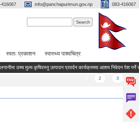
-416067
info@panchapurimun.gov.np
083-416067
Search form
Search
स्वतः प्रकाशन
स्वास्थ्य पाश्वचित्र
ा उच्च मुल्य कृषिवस्तु उत्पादन प्रवर्दन कार्यक्रममा आशय निवेदन पेश गर्ने सम्बन्
es
1
2
3
4