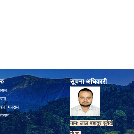
रु
सूचना अधिकारी
ाराम
ाराम
चना फाराम
फाराम
नामः लाल बहादुर सुवेदी