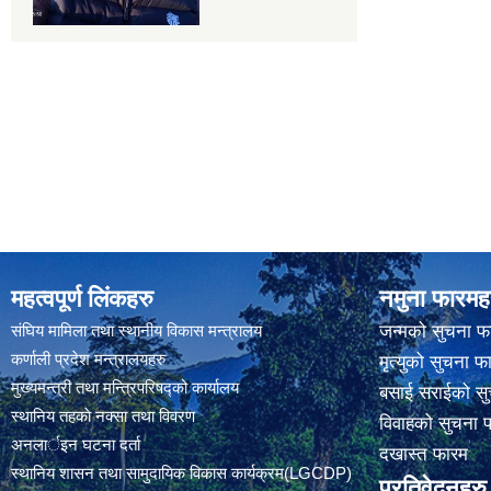
महत्वपूर्ण लिंकहरु
नमुना फारमह
संघिय मामिला तथा स्थानीय विकास मन्त्रालय
जन्मको सुचना फ
कर्णाली प्रदेश मन्त्रालयहरु
मृत्युको सुचना फ
मुख्यमन्त्री तथा मन्त्रिपरिषद्को कार्यालय
बसाई सराईको सु
स्थानिय तहकाे नक्सा तथा विवरण
विवाहको सुचना 
अनलार्इन घटना दर्ता
दखास्त फारम
स्थानिय शासन तथा सामुदायिक विकास कार्यक्रम(LGCDP)
प्रतिवेदनहरु