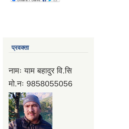
प्रवक्ता
नामः याम बहादुर वि.सि
मो.नः 9858055056