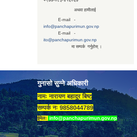
+९७७-०८३‍-४१६०६७
अथवा हामीलाई
E-mail -
info@panchapurimun.gov.np
E-mail -
ito@panchapurimun.gov.np
मा सम्पर्क गर्नुहोस् ।
गुनासो सुन्ने अधिकारी
नामः नारायण बहादुर बिष्ट
सम्पर्क नः 9858044789
ईमेलः
info@panchapurimun.gov.np