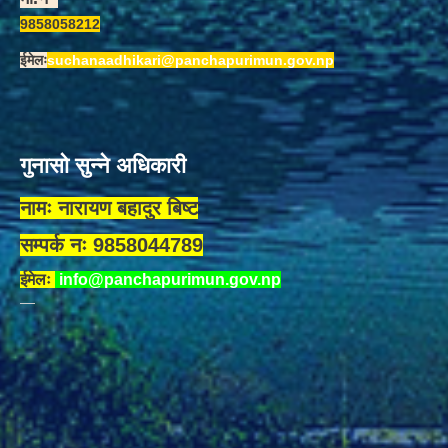
9858058212
ईमेलः
suchanaadhikari@panchapurimun.gov.np
गुनासो सुन्ने अधिकारी
नामः नारायण बहादुर बिष्ट
सम्पर्क नः 9858044789
ईमेलः
info@panchapurimun.gov.np