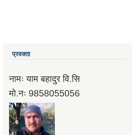
प्रवक्ता
नामः याम बहादुर वि.सि
मो.नः 9858055056