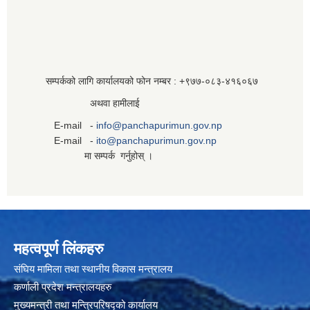
सम्पर्कको लागि कार्यालयको फोन नम्बर : +९७७-०८३‍-४१६०६७
अथवा हामीलाई
E-mail -
info@panchapurimun.gov.np
E-mail -
ito@panchapurimun.gov.np
मा सम्पर्क गर्नुहोस् ।
महत्वपूर्ण लिंकहरु
संघिय मामिला तथा स्थानीय विकास मन्त्रालय
कर्णाली प्रदेश मन्त्रालयहरु
मुख्यमन्त्री तथा मन्त्रिपरिषद्को कार्यालय