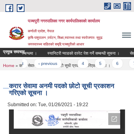
Skip to main content
पञ्चपुरी नगरपालिका नगर कार्यपालिकाको कार्यालय
कर्णाली प्रदेश, नेपाल
कृषि-पशुपालन ,पर्यटन, शिक्षा,स्वास्थ्य तथा स्वरोजगारः सुदृढ
जनस्वास्थ्य सहितको समृद्दि पञ्चपुरीको आधार
प्रमुख समाचार
रेट पेश सम्बन्धमा ।
स्यानिटरी प्याडको दररेट पेश गर्ने सम्बन्धी सूचना ।
सेवा करा
Pages
« first
‹ previous
…
4
5
6
7
You are here
Home
» करार सेवामा अनमी पदको छोटो सूची प्रकाशन गरिएको सूचना ।
करार सेवामा अनमी पदको छोटो सूची प्रकाशन
गरिएको सूचना ।
Submitted on:
Tue, 01/26/2021 - 19:22