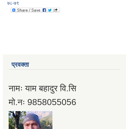
७८-७९
प्रवक्ता
नामः याम बहादुर वि.सि
मो.नः 9858055056