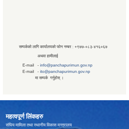
सम्पर्कको लागि कार्यालयको फोन नम्बर : +९७७-०८३‍-४१६०६७
अथवा हामीलाई
E-mail -
info@panchapurimun.gov.np
E-mail -
ito@panchapurimun.gov.np
मा सम्पर्क गर्नुहोस् ।
महत्वपूर्ण लिंकहरु
संघिय मामिला तथा स्थानीय विकास मन्त्रालय