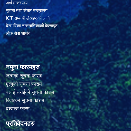
अर्थ मन्त्रालय
सूचना तथा संचार मन्त्रालय
ICT सम्बन्धी लेखहरुको लागि
देशभरिका नगरपालिकाको वेबसाइट
लोक सेवा आयोग
नमुना फारमहरु
जन्मको सुचना फाराम
मृत्युको सुचना फाराम
बसाई सराईको सुचना फाराम
विवाहको सुचना फाराम
दखास्त फारम
प्रतिवेदनहरु