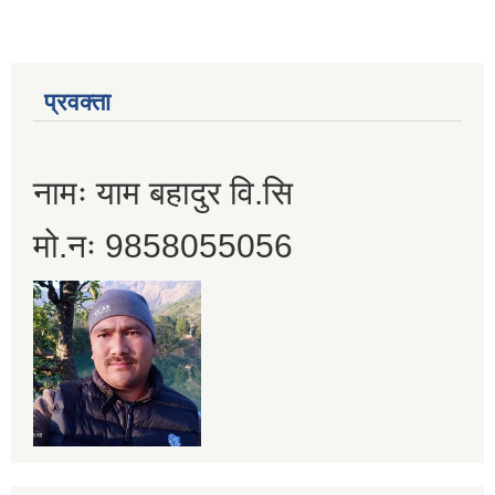
प्रवक्ता
नामः याम बहादुर वि.सि
मो.नः 9858055056