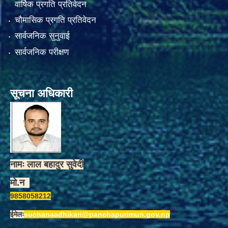
वार्षिक प्रगति प्रतिवेदन
चौमासिक प्रगति प्रतिवेदन
सार्वजनिक सुनुवाई
सार्वजनिक परीक्षण
सूचना अधिकारी
नामः लाल बहादुर सुवेदी
मो.न
9858058212
ईमेलः
suchanaadhikari@panchapurimun.gov.np