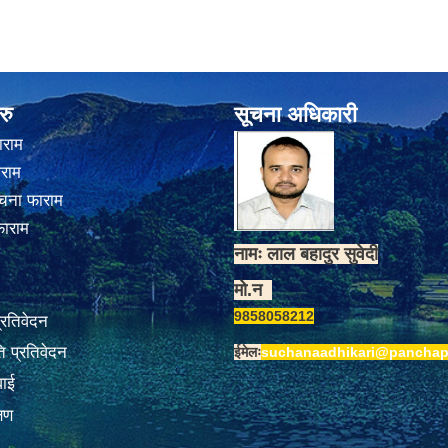
रु
सूचना अधिकारी
ाराम
ाराम
चना फाराम
फाराम
नामः लाल बहादुर सुवेदी
मो.न
9858058212
प्रतिवेदन
 प्रतिवेदन
ईमेलः
suchanaadhikari@panchap
वाई
्षण