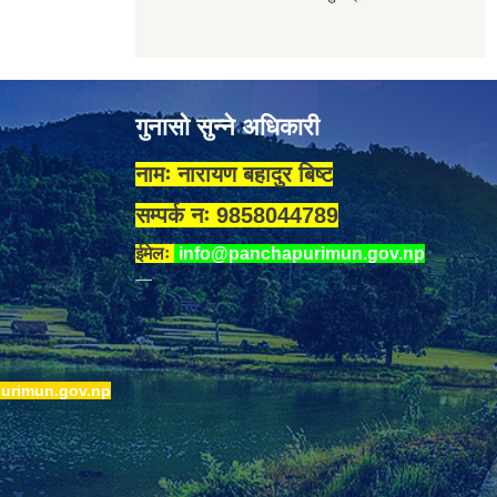
गुनासो सुन्ने अधिकारी
नामः नारायण बहादुर बिष्ट
सम्पर्क नः 9858044789
ईमेलः
info@panchapurimun.gov.np
urimun.gov.np