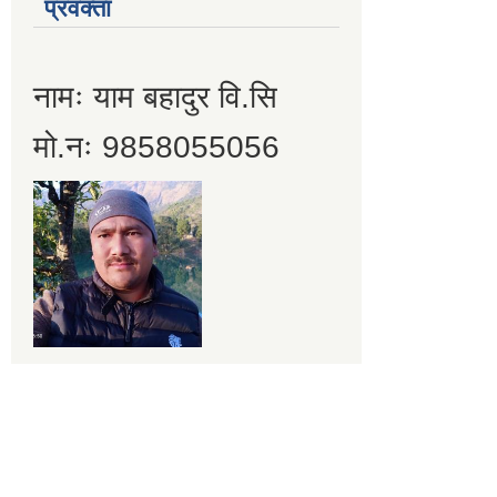
प्रवक्ता
नामः याम बहादुर वि.सि
मो.नः 9858055056