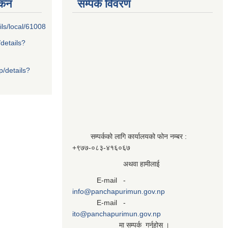
्कन
सम्पर्क विवरण
ils/local/61008
/details?
p/details?
सम्पर्कको लागि कार्यालयको फोन नम्बर :
+९७७-०८३‍-४१६०६७
अथवा हामीलाई
E-mail -
info@panchapurimun.gov.np
E-mail -
ito@panchapurimun.gov.np
मा सम्पर्क गर्नुहोस् ।