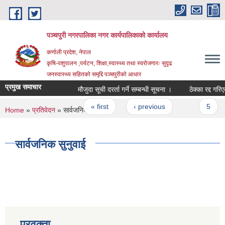
Skip to main content
पञ्चपुरी नगरपालिका नगर कार्यपालिकाको कार्यालय
कर्णाली प्रदेश, नेपाल
कृषि-पशुपालन ,पर्यटन, शिक्षा,स्वास्थ्य तथा स्वरोजगारः सुदृढ
जनस्वास्थ्य सहितको समृद्दि पञ्चपुरीको आधार
प्रमुख समाचार
मौजुदा सूची दरर्ता गर्ने सम्बन्धी सूचना ।
ठेक्का रद्द गरिएको 
Pages
« first
‹ previous
…
5
You are here
Home
»
प्रतिवेदन
» सार्वजनिक सुनुवाई
सार्वजनिक सुनुवाई
प्रवक्ता