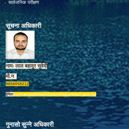
सार्वजनिक परीक्षण
सूचना अधिकारी
नामः लाल बहादुर सुवेदी
मो.न
9858058212
ईमेलः
suchanaadhikari@panchapurimun.gov.np
गुनासो सुन्ने अधिकारी