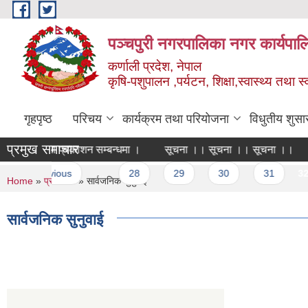
Skip to main content
पञ्चपुरी नगरपालिका नगर कार्यपाल
कर्णाली प्रदेश, नेपाल
कृषि-पशुपालन ,पर्यटन, शिक्षा,स्वास्थ्य तथा 
गृहपृष्ठ
परिचय
कार्यक्रम तथा परियोजना
विधुतीय शुसा
प्रमुख समाचार
ित नतिजा प्रकाशन सम्बन्धमा ।
सूचना ।। सूचना ।। सूचना ।।
छ
‹ previous
…
28
29
30
31
32
You are here
Home
»
प्रतिवेदन
» सार्वजनिक सुनुवाई
सार्वजनिक सुनुवाई