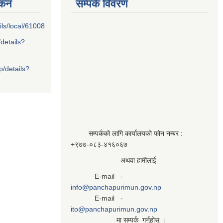
्कन
सम्पर्क विवरण
ils/local/61008
/details?
p/details?
सम्पर्कको लागि कार्यालयको फोन नम्बर :
+९७७-०८३‍-४१६०६७
अथवा हामीलाई
E-mail -
info@panchapurimun.gov.np
E-mail -
ito@panchapurimun.gov.np
मा सम्पर्क गर्नुहोस् ।