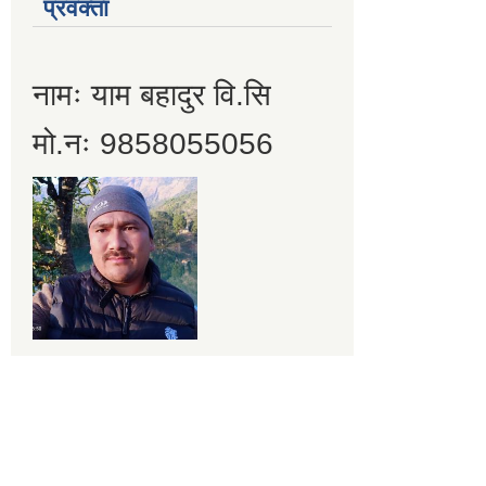
प्रवक्ता
नामः याम बहादुर वि.सि
मो.नः 9858055056