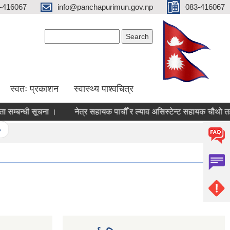
-416067
info@panchapurimun.gov.np
083-416067
Search form
Search
स्वतः प्रकाशन
स्वास्थ्य पाश्वचित्र
्बन्धी सूचना ।
नेत्र सहायक पाचौँ र ल्याव असिस्टेन्ट सहायक चौथो तहको लिख