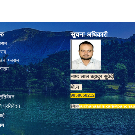
रु
सूचना अधिकारी
ाराम
ाराम
चना फाराम
फाराम
नामः लाल बहादुर सुवेदी
मो.न
9858058212
प्रतिवेदन
 प्रतिवेदन
ईमेलः
suchanaadhikari@panchap
वाई
्षण