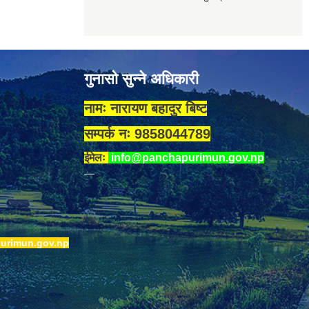
गुनासो सुन्ने अधिकारी
नामः नारायण बहादुर बिष्ट
सम्पर्क नः 9858044789
ईमेलः
info@panchapurimun.gov.np
urimun.gov.np