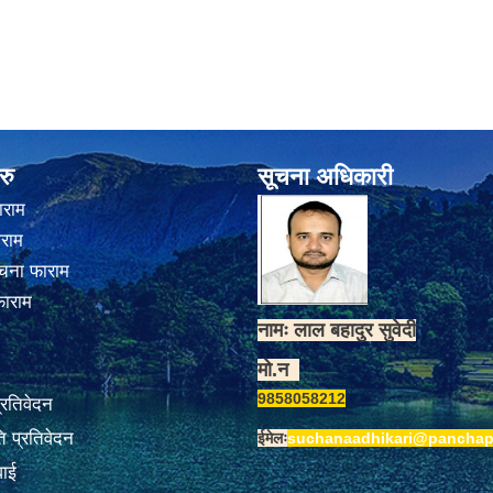
रु
सूचना अधिकारी
ाराम
ाराम
चना फाराम
फाराम
नामः लाल बहादुर सुवेदी
मो.न
9858058212
प्रतिवेदन
 प्रतिवेदन
ईमेलः
suchanaadhikari@panchap
वाई