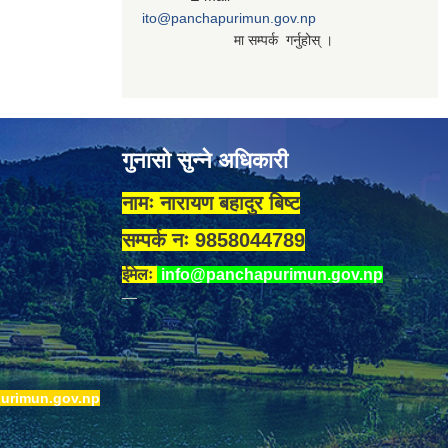
ito@panchapurimun.gov.np
मा सम्पर्क गर्नुहोस् ।
गुनासो सुन्ने अधिकारी
नामः नारायण बहादुर बिष्ट
सम्पर्क नः 9858044789
ईमेलः
info@panchapurimun.gov.np
urimun.gov.np