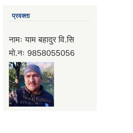
प्रवक्ता
नामः याम बहादुर वि.सि
मो.नः 9858055056