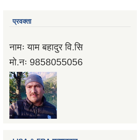
प्रवक्ता
नामः याम बहादुर वि.सि
मो.नः 9858055056