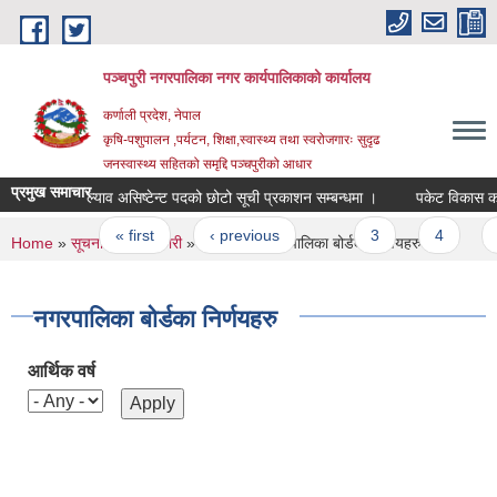
Skip to main content
पञ्चपुरी नगरपालिका नगर कार्यपालिकाको कार्यालय
कर्णाली प्रदेश, नेपाल
कृषि-पशुपालन ,पर्यटन, शिक्षा,स्वास्थ्य तथा स्वरोजगारः सुदृढ
जनस्वास्थ्य सहितको समृद्दि पञ्चपुरीको आधार
प्रमुख समाचार
ल्याव असिष्टेन्ट पदको छोटो सूची प्रकाशन सम्बन्धमा ।
पकेट विकास कार्यक्र
Pages
« first
‹ previous
…
3
4
5
You are here
Home
»
सूचना तथा जानकारी
»
निर्णयहरु
» नगरपालिका बोर्डका निर्णयहरु
नगरपालिका बोर्डका निर्णयहरु
आर्थिक वर्ष