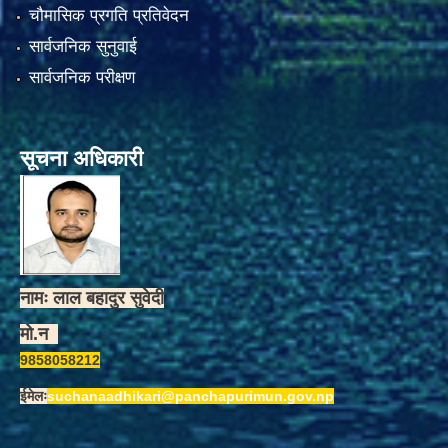
चौमासिक प्रगति प्रतिवेदन
सार्वजनिक सुनुवाई
सार्वजनिक परीक्षण
सूचना अधिकारी
नामः लाल बहादुर सुवेदी
मो.न
9858058212
ईमेलः
suchanaadhikari@panchapurimun.gov.np