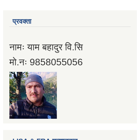
प्रवक्ता
नामः याम बहादुर वि.सि
मो.नः 9858055056