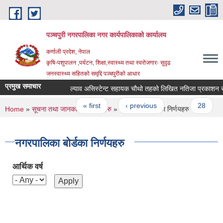
Skip to main content
पञ्चपुरी नगरपालिका नगर कार्यपालिकाको कार्यालय
कर्णाली प्रदेश, नेपाल
कृषि-पशुपालन ,पर्यटन, शिक्षा,स्वास्थ्य तथा स्वरोजगारः सुदृढ
जनस्वास्थ्य सहितको समृद्दि पञ्चपुरीको आधार
प्रमुख समाचार
ल्याव असिस्टेन्ट सहायक चौथो तहको लिखित नतिजा प्रकाशन सम्बन्
Pages
« first
‹ previous
…
28
2
You are here
Home
»
सूचना तथा जानकारी
»
निर्णयहरु
» नगरपालिका बोर्डका निर्णयहरु
नगरपालिका बोर्डका निर्णयहरु
आर्थिक वर्ष