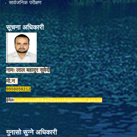
सार्वजनिक परीक्षण
सूचना अधिकारी
नामः लाल बहादुर सुवेदी
मो.न
9858058212
ईमेलः
suchanaadhikari@panchapurimun.gov.np
गुनासो सुन्ने अधिकारी