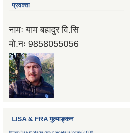
प्रवक्ता
नामः याम बहादुर वि.सि
मो.नः 9858055056
LISA & FRA मुल्याङ्कन
https://lisa.mofaga.gov.np/details/local/61008