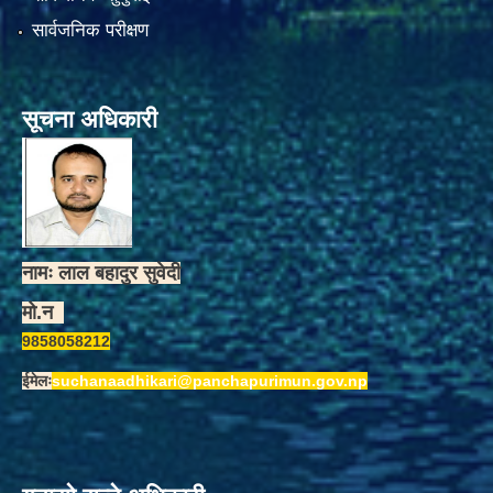
सार्वजनिक परीक्षण
सूचना अधिकारी
नामः लाल बहादुर सुवेदी
मो.न
9858058212
ईमेलः
suchanaadhikari@panchapurimun.gov.np