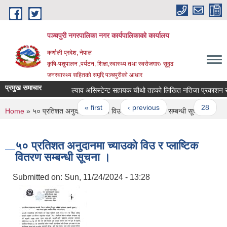
Skip to main content
पञ्चपुरी नगरपालिका नगर कार्यपालिकाको कार्यालय
कर्णाली प्रदेश, नेपाल
कृषि-पशुपालन ,पर्यटन, शिक्षा,स्वास्थ्य तथा स्वरोजगारः सुदृढ
जनस्वास्थ्य सहितको समृद्दि पञ्चपुरीको आधार
प्रमुख समाचार
ल्याव असिस्टेन्ट सहायक चौथो तहको लिखित नतिजा प्रकाशन सम्बन्
Pages
« first
‹ previous
…
28
2
You are here
Home
» ५० प्रतिशत अनुदानमा च्याउको विउ र प्लाष्टिक वितरण सम्बन्धी सूचना ।
५० प्रतिशत अनुदानमा च्याउको विउ र प्लाष्टिक
वितरण सम्बन्धी सूचना ।
Submitted on:
Sun, 11/24/2024 - 13:28