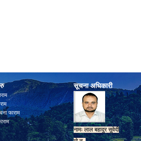
रु
सूचना अधिकारी
ाराम
ाराम
चना फाराम
फाराम
नामः लाल बहादुर सुवेदी