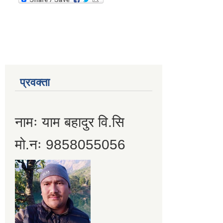
प्रवक्ता
नामः याम बहादुर वि.सि
मो.नः 9858055056