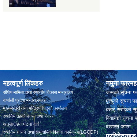
महत्वपूर्ण लिंकहरु
नमुना फारमह
संघिय मामिला तथा स्थानीय विकास मन्त्रालय
जन्मको सुचना फ
कर्णाली प्रदेश मन्त्रालयहरु
मृत्युको सुचना फ
मुख्यमन्त्री तथा मन्त्रिपरिषद्को कार्यालय
बसाई सराईको सु
स्थानिय तहकाे नक्सा तथा विवरण
विवाहको सुचना 
अनलार्इन घटना दर्ता
दखास्त फारम
स्थानिय शासन तथा सामुदायिक विकास कार्यक्रम(LGCDP)
प्रतिवेदनहरु