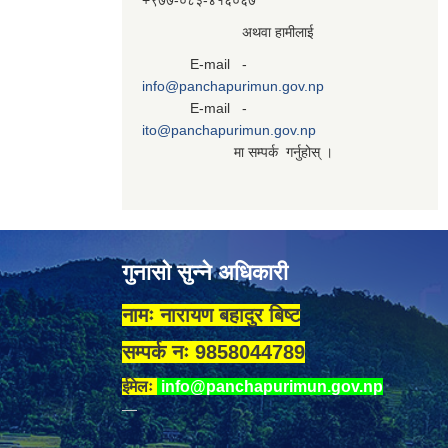
+९७७-०८३‍-४१६०६७
अथवा हामीलाई
E-mail -
info@panchapurimun.gov.np
E-mail -
ito@panchapurimun.gov.np
मा सम्पर्क गर्नुहोस् ।
गुनासो सुन्ने अधिकारी
नामः नारायण बहादुर बिष्ट
सम्पर्क नः 9858044789
ईमेलः
info@panchapurimun.gov.np