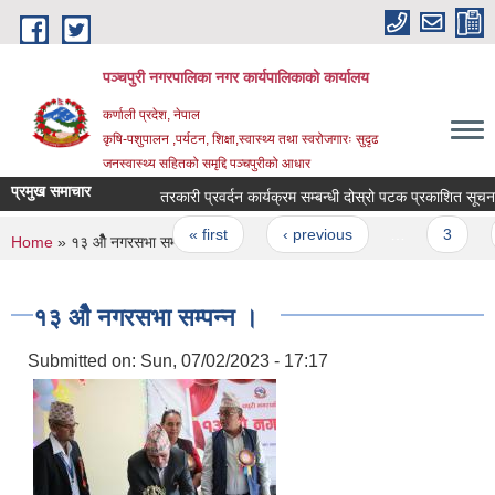
Skip to main content
पञ्चपुरी नगरपालिका नगर कार्यपालिकाको कार्यालय
कर्णाली प्रदेश, नेपाल
कृषि-पशुपालन ,पर्यटन, शिक्षा,स्वास्थ्य तथा स्वरोजगारः सुदृढ
जनस्वास्थ्य सहितको समृद्दि पञ्चपुरीको आधार
प्रमुख समाचार
तरकारी प्रवर्दन कार्यक्रम सम्बन्धी दोस्रो पटक प्रकाशित सूचना ।
Pages
« first
‹ previous
…
3
4
You are here
Home
» १३ औैैे‌ नगरसभा सम्पन्न ।
१३ औैैे‌ नगरसभा सम्पन्न ।
Submitted on:
Sun, 07/02/2023 - 17:17