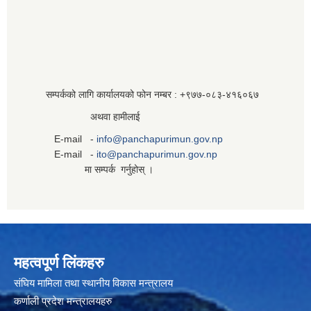
सम्पर्कको लागि कार्यालयको फोन नम्बर : +९७७-०८३‍-४१६०६७
अथवा हामीलाई
E-mail -
info@panchapurimun.gov.np
E-mail -
ito@panchapurimun.gov.np
मा सम्पर्क गर्नुहोस् ।
महत्वपूर्ण लिंकहरु
संघिय मामिला तथा स्थानीय विकास मन्त्रालय
कर्णाली प्रदेश मन्त्रालयहरु