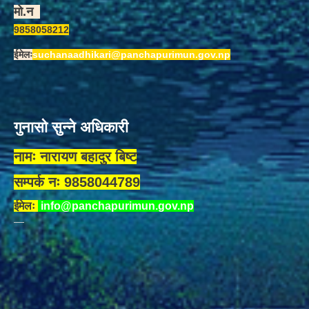
मो.न
9858058212
ईमेलः
suchanaadhikari@panchapurimun.gov.np
गुनासो सुन्ने अधिकारी
नामः नारायण बहादुर बिष्ट
सम्पर्क नः 9858044789
ईमेलः
info@panchapurimun.gov.np