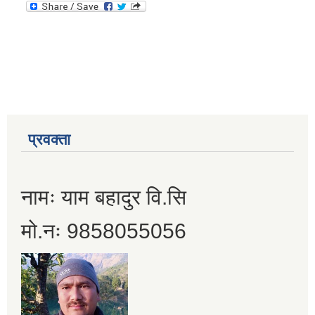
प्रवक्ता
नामः याम बहादुर वि.सि
मो.नः 9858055056