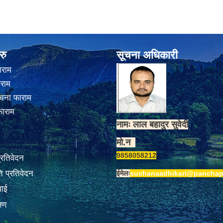
रु
सूचना अधिकारी
ाराम
ाराम
चना फाराम
फाराम
नामः लाल बहादुर सुवेदी
मो.न
9858058212
प्रतिवेदन
 प्रतिवेदन
ईमेलः
suchanaadhikari@panchap
वाई
्षण