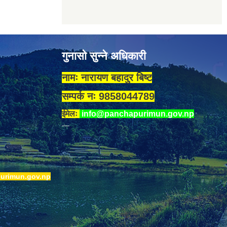
गुनासो सुन्ने अधिकारी
नामः नारायण बहादुर बिष्ट
सम्पर्क नः 9858044789
ईमेलः
info@panchapurimun.gov.np
urimun.gov.np