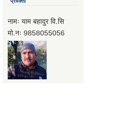
प्रवक्ता
नामः याम बहादुर वि.सि
मो.नः 9858055056