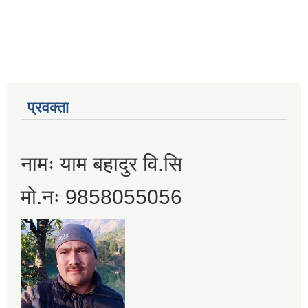
प्रवक्ता
नामः याम बहादुर वि.सि
मो.नः 9858055056