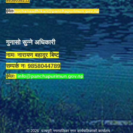
9858058212
ईमेलः
suchanaadhikari@panchapurimun.gov.np
गुनासो सुन्ने अधिकारी
नामः नारायण बहादुर बिष्ट
सम्पर्क नः 9858044789
ईमेलः
info@panchapurimun.gov.np
© 2026 पञ्चपुरी नगरपालिका नगर कार्यपालिकाको कार्यालय