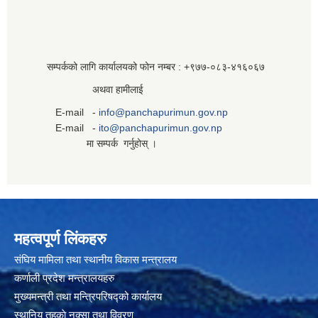
सम्पर्कको लागि कार्यालयको फोन नम्बर : +९७७-०८३‍-४१६०६७
अथवा हामीलाई
E-mail -
info@panchapurimun.gov.np
E-mail -
ito@panchapurimun.gov.np
मा सम्पर्क गर्नुहोस् ।
महत्वपूर्ण लिंकहरु
संघिय मामिला तथा स्थानीय विकास मन्त्रालय
कर्णाली प्रदेश मन्त्रालयहरु
मुख्यमन्त्री तथा मन्त्रिपरिषद्को कार्यालय
स्थानिय तहकाे नक्सा तथा विवरण