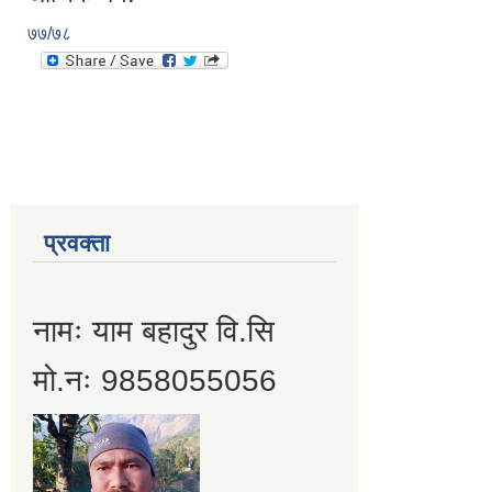
७७/७८
प्रवक्ता
नामः याम बहादुर वि.सि
मो.नः 9858055056