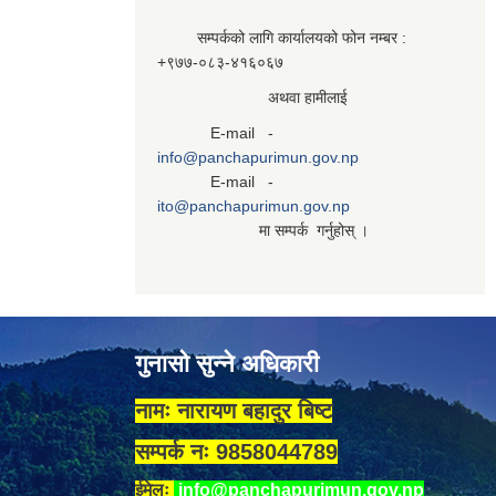
सम्पर्कको लागि कार्यालयको फोन नम्बर :
+९७७-०८३‍-४१६०६७
अथवा हामीलाई
E-mail -
info@panchapurimun.gov.np
E-mail -
ito@panchapurimun.gov.np
मा सम्पर्क गर्नुहोस् ।
गुनासो सुन्ने अधिकारी
नामः नारायण बहादुर बिष्ट
सम्पर्क नः 9858044789
ईमेलः
info@panchapurimun.gov.np