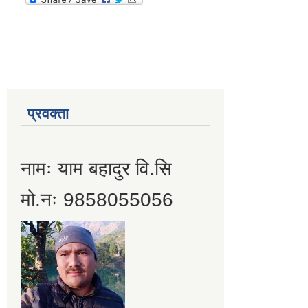
प्रवक्ता
नामः याम बहादुर वि.सि
मो.नः 9858055056