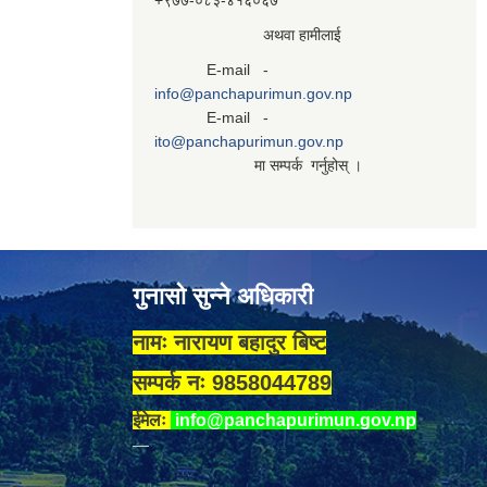
+९७७-०८३‍-४१६०६७
अथवा हामीलाई
E-mail -
info@panchapurimun.gov.np
E-mail -
ito@panchapurimun.gov.np
मा सम्पर्क गर्नुहोस् ।
गुनासो सुन्ने अधिकारी
नामः नारायण बहादुर बिष्ट
सम्पर्क नः 9858044789
ईमेलः
info@panchapurimun.gov.np