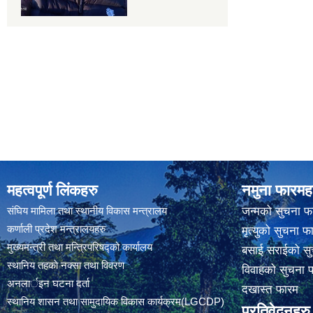
महत्वपूर्ण लिंकहरु
नमुना फारमह
संघिय मामिला तथा स्थानीय विकास मन्त्रालय
जन्मको सुचना फ
कर्णाली प्रदेश मन्त्रालयहरु
मृत्युको सुचना फ
मुख्यमन्त्री तथा मन्त्रिपरिषद्को कार्यालय
बसाई सराईको सु
स्थानिय तहकाे नक्सा तथा विवरण
विवाहको सुचना 
अनलार्इन घटना दर्ता
दखास्त फारम
स्थानिय शासन तथा सामुदायिक विकास कार्यक्रम(LGCDP)
प्रतिवेदनहरु