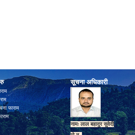
रु
सूचना अधिकारी
ाराम
ाराम
चना फाराम
फाराम
नामः लाल बहादुर सुवेदी