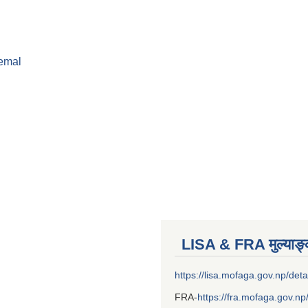
femal
LISA & FRA मुल्याङ
https://lisa.mofaga.gov.np/deta
FRA-
https://fra.mofaga.gov.np