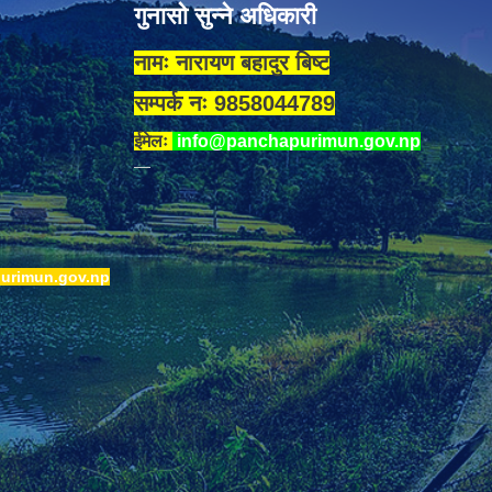
गुनासो सुन्ने अधिकारी
नामः नारायण बहादुर बिष्ट
सम्पर्क नः 9858044789
ईमेलः
info@panchapurimun.gov.np
urimun.gov.np