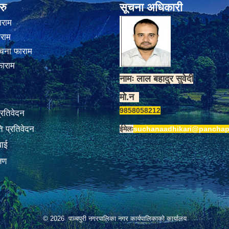
रु
सूचना अधिकारी
ाराम
ाराम
चना फाराम
फाराम
नामः लाल बहादुर सुवेदी
मो.न
9858058212
प्रतिवेदन
 प्रतिवेदन
ईमेलः
suchanaadhikari@panchap
वाई
्षण
© 2026 पञ्चपुरी नगरपालिका नगर कार्यपालिकाको कार्यालय