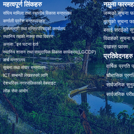
महत्वपूर्ण लिंकहरु
नमुना फारमह
संघिय मामिला तथा स्थानीय विकास मन्त्रालय
जन्मको सुचना फ
कर्णाली प्रदेश मन्त्रालयहरु
मृत्युको सुचना फ
मुख्यमन्त्री तथा मन्त्रिपरिषद्को कार्यालय
बसाई सराईको सु
स्थानिय तहकाे नक्सा तथा विवरण
विवाहको सुचना 
अनलार्इन घटना दर्ता
दखास्त फारम
स्थानिय शासन तथा सामुदायिक विकास कार्यक्रम(LGCDP)
प्रतिवेदनहरु
अर्थ मन्त्रालय
वार्षिक प्रगति 
सूचना तथा संचार मन्त्रालय
चौमासिक प्रगति
ICT सम्बन्धी लेखहरुको लागि
देशभरिका नगरपालिकाको वेबसाइट
सार्वजनिक सुनु
लोक सेवा आयोग
सार्वजनिक परीक