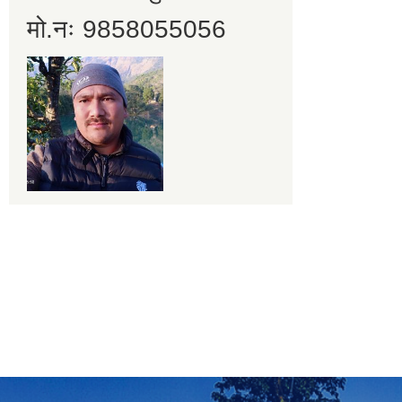
मो.नः 9858055056