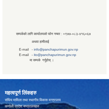
सम्पर्कको लागि कार्यालयको फोन नम्बर : +९७७-०८३‍-४१६०६७
अथवा हामीलाई
E-mail -
info@panchapurimun.gov.np
E-mail -
ito@panchapurimun.gov.np
मा सम्पर्क गर्नुहोस् ।
महत्वपूर्ण लिंकहरु
संघिय मामिला तथा स्थानीय विकास मन्त्रालय
कर्णाली प्रदेश मन्त्रालयहरु