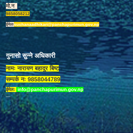
मो.न
9858058212
ईमेलः
suchanaadhikari@panchapurimun.gov.np
गुनासो सुन्ने अधिकारी
नामः नारायण बहादुर बिष्ट
सम्पर्क नः 9858044789
ईमेलः
info@panchapurimun.gov.np