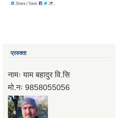
प्रवक्ता
नामः याम बहादुर वि.सि
मो.नः 9858055056