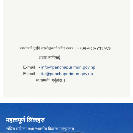
सम्पर्कको लागि कार्यालयको फोन नम्बर : +९७७-०८३‍-४१६०६७
अथवा हामीलाई
E-mail -
info@panchapurimun.gov.np
E-mail -
ito@panchapurimun.gov.np
मा सम्पर्क गर्नुहोस् ।
महत्वपूर्ण लिंकहरु
संघिय मामिला तथा स्थानीय विकास मन्त्रालय