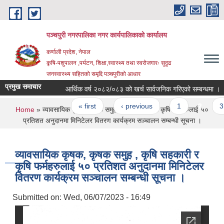
Skip to main content
पञ्चपुरी नगरपालिका नगर कार्यपालिकाको कार्यालय
कर्णाली प्रदेश, नेपाल
कृषि-पशुपालन ,पर्यटन, शिक्षा,स्वास्थ्य तथा स्वरोजगारः सुदृढ
जनस्वास्थ्य सहितको समृद्दि पञ्चपुरीको आधार
प्रमुख समाचार
आर्थिक वर्ष २०८२/०८३ को खर्च सार्वजनिक गरिएको सम्बन्धमा ।
Pages
« first
‹ previous
1
2
3
You are here
Home
» व्यावसायिक कृषक, कृषक समुह , कृषि सहकारी र कृषि फर्महरुलाई ५०
प्रतिशत अनुदानमा मिनिटेलर वितरण कार्यक्रम सञ्चालन सम्बन्धी सूचना ।
व्यावसायिक कृषक, कृषक समुह , कृषि सहकारी र
कृषि फर्महरुलाई ५० प्रतिशत अनुदानमा मिनिटेलर
वितरण कार्यक्रम सञ्चालन सम्बन्धी सूचना ।
Submitted on:
Wed, 06/07/2023 - 16:49