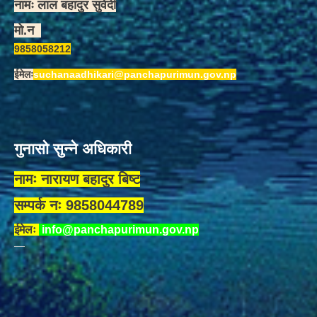
नामः लाल बहादुर सुवेदी
मो.न
9858058212
ईमेलः
suchanaadhikari@panchapurimun.gov.np
गुनासो सुन्ने अधिकारी
नामः नारायण बहादुर बिष्ट
सम्पर्क नः 9858044789
ईमेलः
info@panchapurimun.gov.np