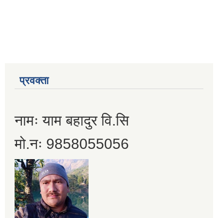
प्रवक्ता
नामः याम बहादुर वि.सि
मो.नः 9858055056