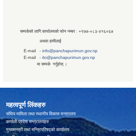
सम्पर्कको लागि कार्यालयको फोन नम्बर : +९७७-०८३‍-४१६०६७
अथवा हामीलाई
E-mail -
info@panchapurimun.gov.np
E-mail -
ito@panchapurimun.gov.np
मा सम्पर्क गर्नुहोस् ।
महत्वपूर्ण लिंकहरु
संघिय मामिला तथा स्थानीय विकास मन्त्रालय
कर्णाली प्रदेश मन्त्रालयहरु
मुख्यमन्त्री तथा मन्त्रिपरिषद्को कार्यालय