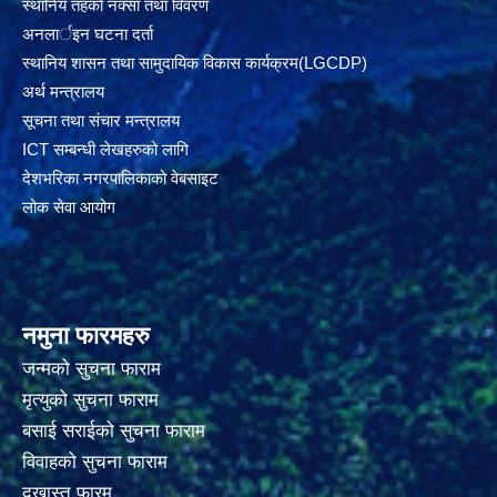
स्थानिय तहकाे नक्सा तथा विवरण
अनलार्इन घटना दर्ता
स्थानिय शासन तथा सामुदायिक विकास कार्यक्रम(LGCDP)
अर्थ मन्त्रालय
सूचना तथा संचार मन्त्रालय
ICT सम्बन्धी लेखहरुको लागि
देशभरिका नगरपालिकाको वेबसाइट
लोक सेवा आयोग
नमुना फारमहरु
जन्मको सुचना फाराम
मृत्युको सुचना फाराम
बसाई सराईको सुचना फाराम
विवाहको सुचना फाराम
दखास्त फारम