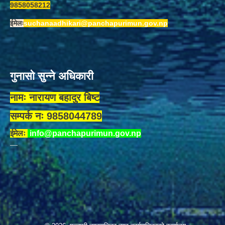
9858058212
ईमेलः
suchanaadhikari@panchapurimun.gov.np
गुनासो सुन्ने अधिकारी
नामः नारायण बहादुर बिष्ट
सम्पर्क नः 9858044789
ईमेलः
info@panchapurimun.gov.np