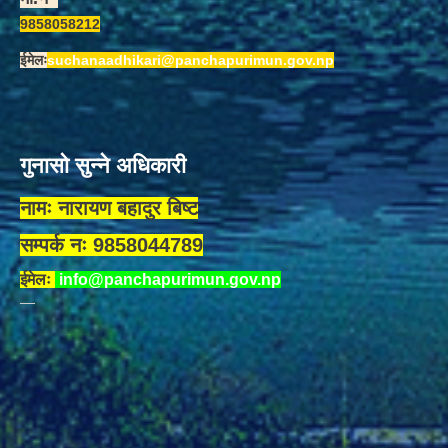
9858058212
ईमेलः
suchanaadhikari@panchapurimun.gov.np
गुनासो सुन्ने अधिकारी
नामः नारायण बहादुर बिष्ट
सम्पर्क नः 9858044789
ईमेलः
info@panchapurimun.gov.np