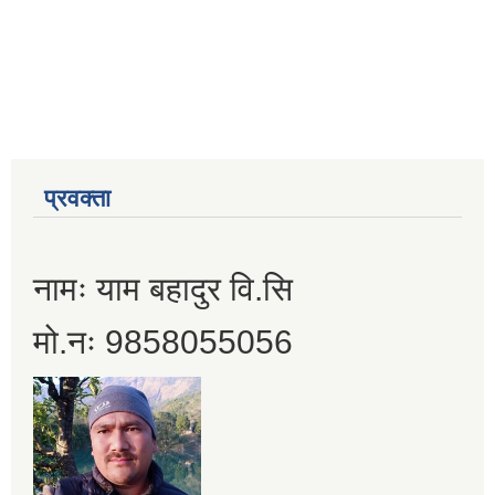
प्रवक्ता
नामः याम बहादुर वि.सि
मो.नः 9858055056