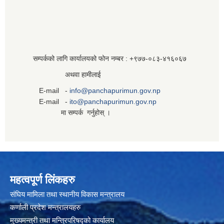
सम्पर्कको लागि कार्यालयको फोन नम्बर : +९७७-०८३‍-४१६०६७
अथवा हामीलाई
E-mail -
info@panchapurimun.gov.np
E-mail -
ito@panchapurimun.gov.np
मा सम्पर्क गर्नुहोस् ।
महत्वपूर्ण लिंकहरु
संघिय मामिला तथा स्थानीय विकास मन्त्रालय
कर्णाली प्रदेश मन्त्रालयहरु
मुख्यमन्त्री तथा मन्त्रिपरिषद्को कार्यालय