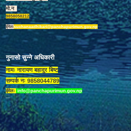
मो.न
9858058212
ईमेलः
suchanaadhikari@panchapurimun.gov.np
गुनासो सुन्ने अधिकारी
नामः नारायण बहादुर बिष्ट
सम्पर्क नः 9858044789
ईमेलः
info@panchapurimun.gov.np