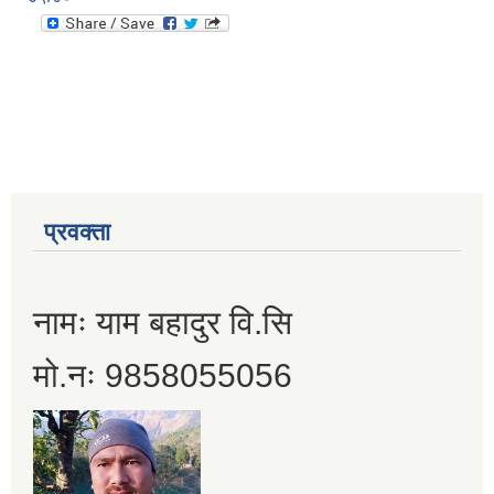
प्रवक्ता
नामः याम बहादुर वि.सि
मो.नः 9858055056