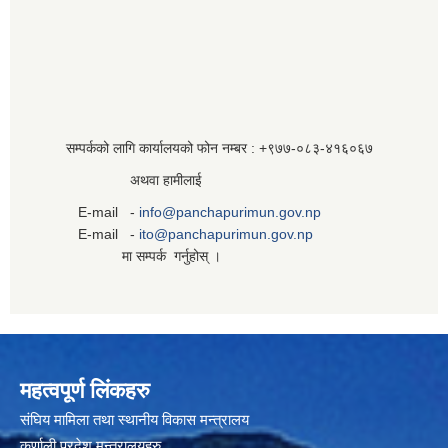
सम्पर्कको लागि कार्यालयको फोन नम्बर : +९७७-०८३‍-४१६०६७
अथवा हामीलाई
E-mail -
info@panchapurimun.gov.np
E-mail -
ito@panchapurimun.gov.np
मा सम्पर्क गर्नुहोस् ।
महत्वपूर्ण लिंकहरु
संघिय मामिला तथा स्थानीय विकास मन्त्रालय
कर्णाली प्रदेश मन्त्रालयहरु