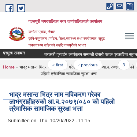
Skip to main content
पञ्चपुरी नगरपालिका नगर कार्यपालिकाको कार्यालय
कर्णाली प्रदेश, नेपाल
कृषि-पशुपालन ,पर्यटन, शिक्षा,स्वास्थ्य तथा स्वरोजगारः सुदृढ
जनस्वास्थ्य सहितको समृद्दि पञ्चपुरीको आधार
प्रमुख समाचार
तरकारी प्रवर्दन कार्यक्रम सम्बन्धी दोस्रो पटक प्रकाशित सूचना ।
Pages
« first
‹ previous
…
3
4
You are here
Home
» भाद्र मसान्त भित्र नाम नविकरण गरेका लाभग्राहीहरुको आ.व.२०७९/०८० को
पहिलो त्रैमासिक सामाजिक सुरक्षा भत्ता
भाद्र मसान्त भित्र नाम नविकरण गरेका
लाभग्राहीहरुको आ.व.२०७९/०८० को पहिलो
त्रैमासिक सामाजिक सुरक्षा भत्ता
Submitted on:
Thu, 10/20/2022 - 11:15