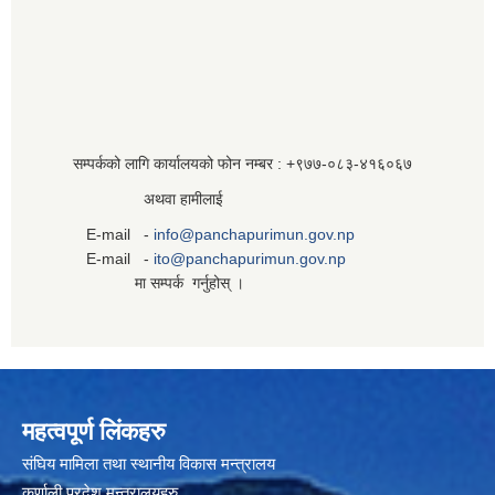
सम्पर्कको लागि कार्यालयको फोन नम्बर : +९७७-०८३‍-४१६०६७
अथवा हामीलाई
E-mail -
info@panchapurimun.gov.np
E-mail -
ito@panchapurimun.gov.np
मा सम्पर्क गर्नुहोस् ।
महत्वपूर्ण लिंकहरु
संघिय मामिला तथा स्थानीय विकास मन्त्रालय
कर्णाली प्रदेश मन्त्रालयहरु