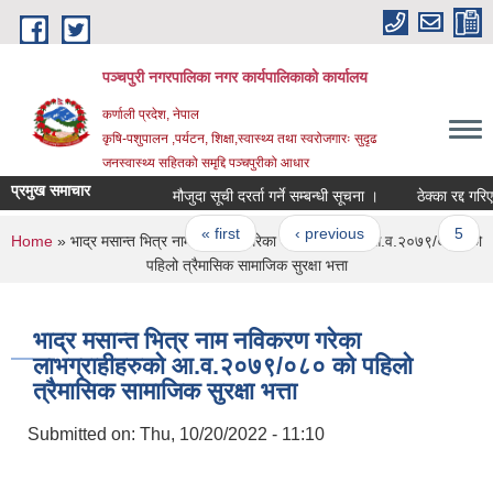
Skip to main content
पञ्चपुरी नगरपालिका नगर कार्यपालिकाको कार्यालय
कर्णाली प्रदेश, नेपाल
कृषि-पशुपालन ,पर्यटन, शिक्षा,स्वास्थ्य तथा स्वरोजगारः सुदृढ
जनस्वास्थ्य सहितको समृद्दि पञ्चपुरीको आधार
प्रमुख समाचार
मौजुदा सूची दरर्ता गर्ने सम्बन्धी सूचना ।
ठेक्का रद्द गरिएको 
Pages
« first
‹ previous
…
5
You are here
Home
» भाद्र मसान्त भित्र नाम नविकरण गरेका लाभग्राहीहरुको आ.व.२०७९/०८० को
पहिलो त्रैमासिक सामाजिक सुरक्षा भत्ता
भाद्र मसान्त भित्र नाम नविकरण गरेका
लाभग्राहीहरुको आ.व.२०७९/०८० को पहिलो
त्रैमासिक सामाजिक सुरक्षा भत्ता
Submitted on:
Thu, 10/20/2022 - 11:10