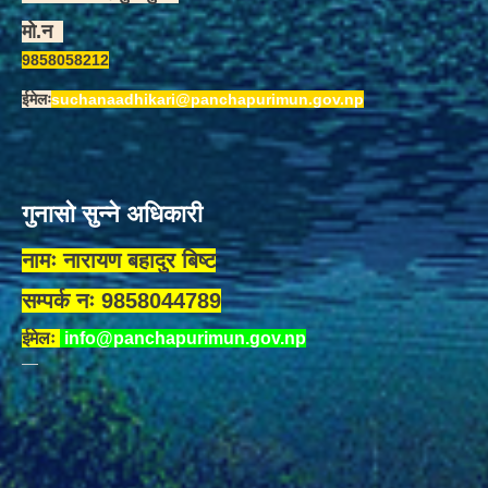
मो.न
9858058212
ईमेलः
suchanaadhikari@panchapurimun.gov.np
गुनासो सुन्ने अधिकारी
नामः नारायण बहादुर बिष्ट
सम्पर्क नः 9858044789
ईमेलः
info@panchapurimun.gov.np