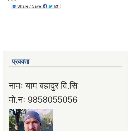
प्रवक्ता
नामः याम बहादुर वि.सि
मो.नः 9858055056