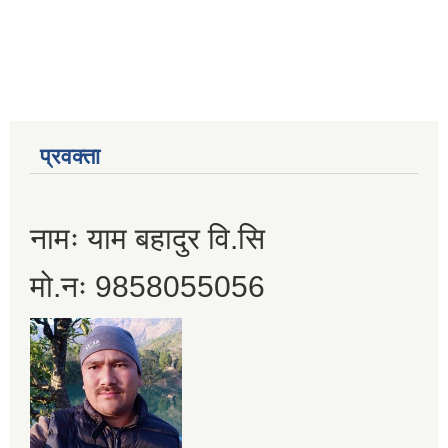
प्रवक्ता
नामः याम बहादुर वि.सि
मो.नः 9858055056