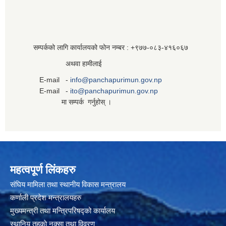
सम्पर्कको लागि कार्यालयको फोन नम्बर : +९७७-०८३‍-४१६०६७
अथवा हामीलाई
E-mail -
info@panchapurimun.gov.np
E-mail -
ito@panchapurimun.gov.np
मा सम्पर्क गर्नुहोस् ।
महत्वपूर्ण लिंकहरु
संघिय मामिला तथा स्थानीय विकास मन्त्रालय
कर्णाली प्रदेश मन्त्रालयहरु
मुख्यमन्त्री तथा मन्त्रिपरिषद्को कार्यालय
स्थानिय तहकाे नक्सा तथा विवरण