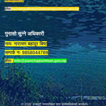
9858058212
ईमेलः
suchanaadhikari@panchapurimun.gov.np
गुनासो सुन्ने अधिकारी
नामः नारायण बहादुर बिष्ट
सम्पर्क नः 9858044789
ईमेलः
info@panchapurimun.gov.np
© 2026 पञ्चपुरी नगरपालिका नगर कार्यपालिकाको कार्यालय