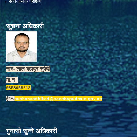
सार्वजनिक परीक्षण
सूचना अधिकारी
नामः लाल बहादुर सुवेदी
मो.न
9858058212
ईमेलः
suchanaadhikari@panchapurimun.gov.np
गुनासो सुन्ने अधिकारी