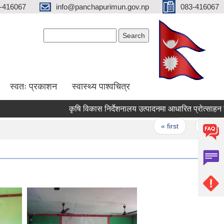
-416067
info@panchapurimun.gov.np
083-416067
Search form
Search
स्वतः प्रकाशन
स्वास्थ्य पाश्वचित्र
कृषि विकास निर्देशनालय उत्पादनमा आधारित प्रोत्साहन कार्
Pages
« first
‹ previous