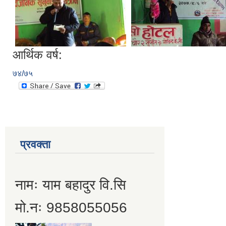
आर्थिक वर्ष:
७४/७५
प्रवक्ता
नामः याम बहादुर वि.सि
मो.नः 9858055056