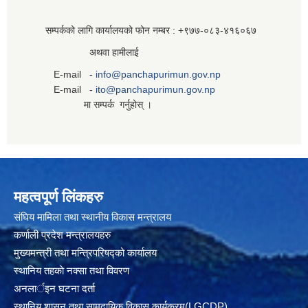
सम्पर्कको लागि कार्यालयको फोन नम्बर : +९७७-०८३‍-४१६०६७
अथवा हामीलाई
E-mail -
info@panchapurimun.gov.np
E-mail -
ito@panchapurimun.gov.np
मा सम्पर्क गर्नुहोस् ।
महत्वपूर्ण लिंकहरु
संघिय मामिला तथा स्थानीय विकास मन्त्रालय
कर्णाली प्रदेश मन्त्रालयहरु
मुख्यमन्त्री तथा मन्त्रिपरिषद्को कार्यालय
स्थानिय तहकाे नक्सा तथा विवरण
अनलार्इन घटना दर्ता
स्थानिय शासन तथा सामुदायिक विकास कार्यक्रम(LGCDP)