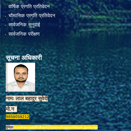
वार्षिक प्रगति प्रतिवेदन
चौमासिक प्रगति प्रतिवेदन
सार्वजनिक सुनुवाई
सार्वजनिक परीक्षण
सूचना अधिकारी
नामः लाल बहादुर सुवेदी
मो.न
9858058212
ईमेलः
suchanaadhikari@panchapurimun.gov.np