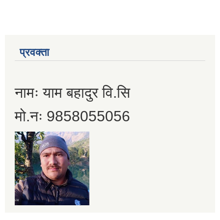
प्रवक्ता
नामः याम बहादुर वि.सि
मो.नः 9858055056