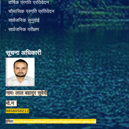
वार्षिक प्रगति प्रतिवेदन
चौमासिक प्रगति प्रतिवेदन
सार्वजनिक सुनुवाई
सार्वजनिक परीक्षण
सूचना अधिकारी
नामः लाल बहादुर सुवेदी
मो.न
9858058212
ईमेलः
suchanaadhikari@panchapurimun.gov.np