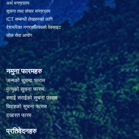
अर्थ मन्त्रालय
सूचना तथा संचार मन्त्रालय
ICT सम्बन्धी लेखहरुको लागि
देशभरिका नगरपालिकाको वेबसाइट
लोक सेवा आयोग
नमुना फारमहरु
जन्मको सुचना फाराम
मृत्युको सुचना फाराम
बसाई सराईको सुचना फाराम
विवाहको सुचना फाराम
दखास्त फारम
प्रतिवेदनहरु