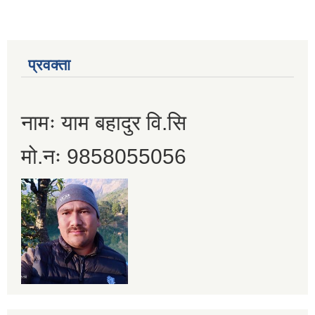
प्रवक्ता
नामः याम बहादुर वि.सि
मो.नः 9858055056