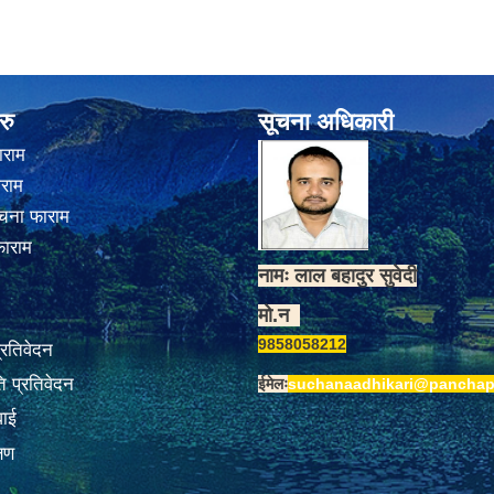
रु
सूचना अधिकारी
ाराम
ाराम
चना फाराम
फाराम
नामः लाल बहादुर सुवेदी
मो.न
9858058212
प्रतिवेदन
 प्रतिवेदन
ईमेलः
suchanaadhikari@panchap
वाई
्षण