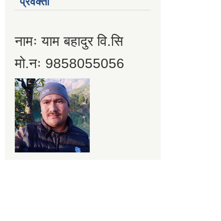
प्रवक्ता
नामः याम बहादुर वि.सि
मो.नः 9858055056