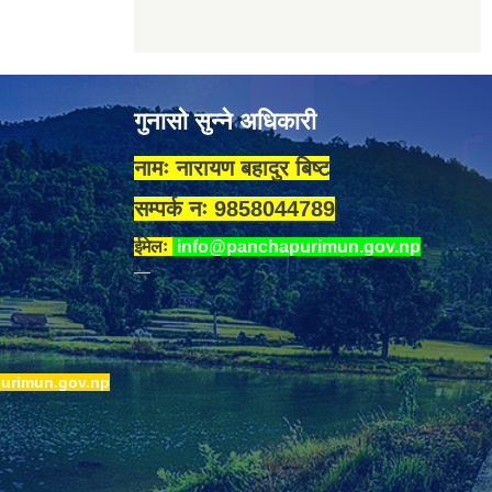
गुनासो सुन्ने अधिकारी
नामः नारायण बहादुर बिष्ट
सम्पर्क नः 9858044789
ईमेलः
info@panchapurimun.gov.np
urimun.gov.np