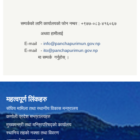
सम्पर्कको लागि कार्यालयको फोन नम्बर : +९७७-०८३‍-४१६०६७
अथवा हामीलाई
E-mail -
info@panchapurimun.gov.np
E-mail -
ito@panchapurimun.gov.np
मा सम्पर्क गर्नुहोस् ।
महत्वपूर्ण लिंकहरु
संघिय मामिला तथा स्थानीय विकास मन्त्रालय
कर्णाली प्रदेश मन्त्रालयहरु
मुख्यमन्त्री तथा मन्त्रिपरिषद्को कार्यालय
स्थानिय तहकाे नक्सा तथा विवरण