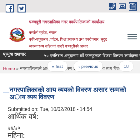
Skip to main content
पञ्चपुरी नगरपालिका नगर कार्यपालिकाको कार्यालय
कर्णाली प्रदेश, नेपाल
कृषि-पशुपालन ,पर्यटन, शिक्षा,स्वास्थ्य तथा स्वरोजगारः सुदृढ
जनस्वास्थ्य सहितको समृद्दि पञ्चपुरीको आधार
प्रमुख समाचार
५० प्रतिशत अनुदानमा बर्षे फलफूलको विरुवा वितरण कार्यक्रम संचालन
Pages
« first
‹ previous
…
18
19
You are here
Home
» नगरपालिकाको आय व्ययको विवरण असार सम्मकाे अाय व्यय विवरण
नगरपालिकाको आय व्ययको विवरण असार सम्मकाे
अाय व्यय विवरण
Submitted on:
Tue, 10/02/2018 - 14:54
आर्थिक वर्ष:
७४/७५
महिना: