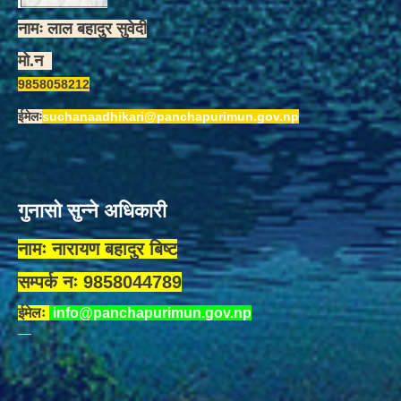
नामः लाल बहादुर सुवेदी
मो.न
9858058212
ईमेलः
suchanaadhikari@panchapurimun.gov.np
गुनासो सुन्ने अधिकारी
नामः नारायण बहादुर बिष्ट
सम्पर्क नः 9858044789
ईमेलः
info@panchapurimun.gov.np