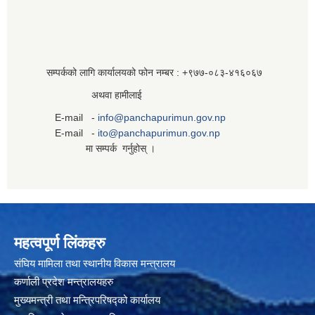
सम्पर्कको लागि कार्यालयको फोन नम्बर : +९७७-०८३‍-४१६०६७
अथवा हामीलाई
E-mail -
info@panchapurimun.gov.np
E-mail -
ito@panchapurimun.gov.np
मा सम्पर्क गर्नुहोस् ।
महत्वपूर्ण लिंकहरु
संघिय मामिला तथा स्थानीय विकास मन्त्रालय
कर्णाली प्रदेश मन्त्रालयहरु
मुख्यमन्त्री तथा मन्त्रिपरिषद्को कार्यालय