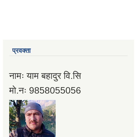
प्रवक्ता
नामः याम बहादुर वि.सि
मो.नः 9858055056