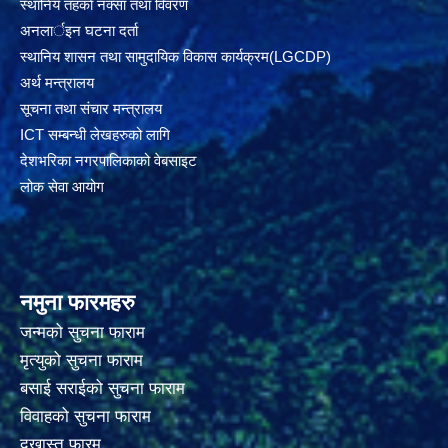
स्थानिय तहकाे नक्सा तथा विवरण
अनलार्इन घटना दर्ता
स्थानिय शासन तथा सामुदायिक विकास कार्यक्रम(LGCDP)
अर्थ मन्त्रालय
सूचना तथा संचार मन्त्रालय
ICT सम्बन्धी लेखहरुको लागि
देशभरिका नगरपालिकाको वेबसाइट
लोक सेवा आयोग
नमुना फारमहरु
जन्मको सुचना फाराम
मृत्युको सुचना फाराम
बसाई सराईको सुचना फाराम
विवाहको सुचना फाराम
दखास्त फारम