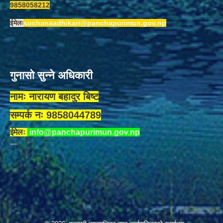
9858058212
ईमेलः
suchanaadhikari@panchapurimun.gov.np
गुनासो सुन्ने अधिकारी
नामः नारायण बहादुर बिष्ट
सम्पर्क नः 9858044789
ईमेलः
info@panchapurimun.gov.np