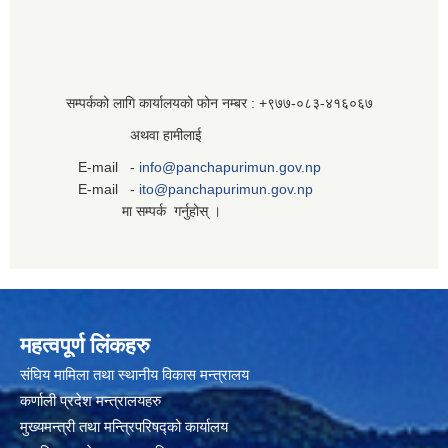
सम्पर्कको लागि कार्यालयको फोन नम्बर : +९७७-०८३‍-४१६०६७
अथवा हामीलाई
E-mail -
info@panchapurimun.gov.np
E-mail -
ito@panchapurimun.gov.np
मा सम्पर्क गर्नुहोस् ।
महत्वपूर्ण लिंकहरु
संघिय मामिला तथा स्थानीय विकास मन्त्रालय
कर्णाली प्रदेश मन्त्रालयहरु
मुख्यमन्त्री तथा मन्त्रिपरिषद्को कार्यालय