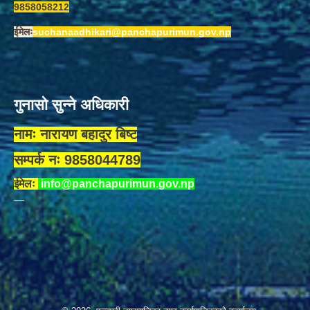
9858058212
ईमेलः
suchanaadhikari@panchapurimun.gov.np
गुनासो सुन्ने अधिकारी
नामः नारायण बहादुर बिष्ट
सम्पर्क नः 9858044789
ईमेलः
info@panchapurimun.gov.np