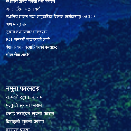
स्थानिय तहकाे नक्सा तथा विवरण
अनलार्इन घटना दर्ता
स्थानिय शासन तथा सामुदायिक विकास कार्यक्रम(LGCDP)
अर्थ मन्त्रालय
सूचना तथा संचार मन्त्रालय
ICT सम्बन्धी लेखहरुको लागि
देशभरिका नगरपालिकाको वेबसाइट
लोक सेवा आयोग
नमुना फारमहरु
जन्मको सुचना फाराम
मृत्युको सुचना फाराम
बसाई सराईको सुचना फाराम
विवाहको सुचना फाराम
दखास्त फारम