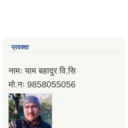
प्रवक्ता
नामः याम बहादुर वि.सि
मो.नः 9858055056