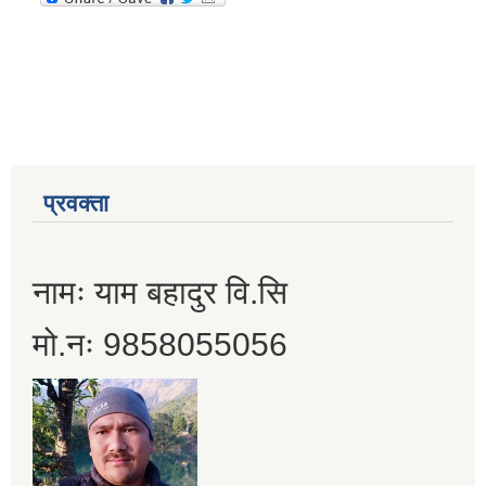
प्रवक्ता
नामः याम बहादुर वि.सि
मो.नः 9858055056