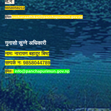
मो.न
9858058212
ईमेलः
suchanaadhikari@panchapurimun.gov.np
गुनासो सुन्ने अधिकारी
नामः नारायण बहादुर बिष्ट
सम्पर्क नः 9858044789
ईमेलः
info@panchapurimun.gov.np