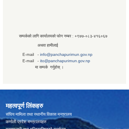
सम्पर्कको लागि कार्यालयको फोन नम्बर : +९७७-०८३‍-४१६०६७
अथवा हामीलाई
E-mail -
info@panchapurimun.gov.np
E-mail -
ito@panchapurimun.gov.np
मा सम्पर्क गर्नुहोस् ।
महत्वपूर्ण लिंकहरु
संघिय मामिला तथा स्थानीय विकास मन्त्रालय
कर्णाली प्रदेश मन्त्रालयहरु