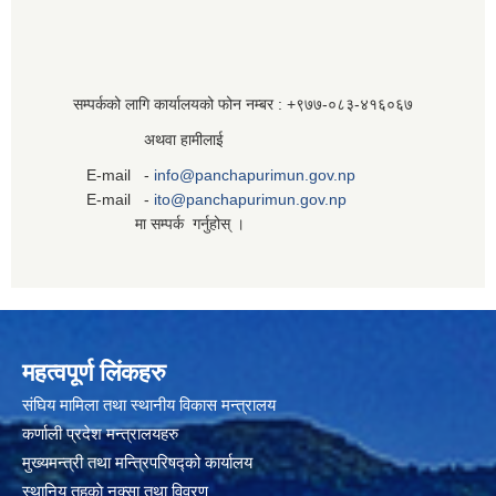
सम्पर्कको लागि कार्यालयको फोन नम्बर : +९७७-०८३‍-४१६०६७
अथवा हामीलाई
E-mail -
info@panchapurimun.gov.np
E-mail -
ito@panchapurimun.gov.np
मा सम्पर्क गर्नुहोस् ।
महत्वपूर्ण लिंकहरु
संघिय मामिला तथा स्थानीय विकास मन्त्रालय
कर्णाली प्रदेश मन्त्रालयहरु
मुख्यमन्त्री तथा मन्त्रिपरिषद्को कार्यालय
स्थानिय तहकाे नक्सा तथा विवरण