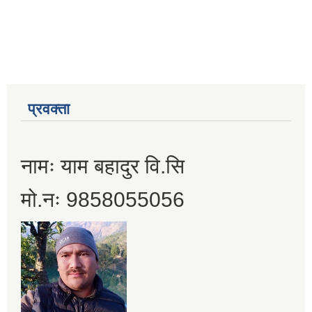
प्रवक्ता
नामः याम बहादुर वि.सि
मो.नः 9858055056