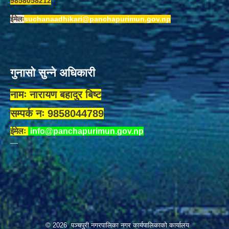
9858058212
ईमेलः
suchanaadhikari@panchapurimun.gov.np
गुनासो सुन्ने अधिकारी
नामः नारायण बहादुर बिष्ट
सम्पर्क नः 9858044789
ईमेलः
info@panchapurimun.gov.np
© 2026 पञ्चपुरी नगरपालिका नगर कार्यपालिकाको कार्यालय