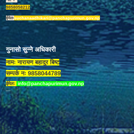
9858058212
ईमेलः
suchanaadhikari@panchapurimun.gov.np
गुनासो सुन्ने अधिकारी
नामः नारायण बहादुर बिष्ट
सम्पर्क नः 9858044789
ईमेलः
info@panchapurimun.gov.np