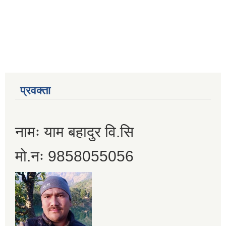
प्रवक्ता
नामः याम बहादुर वि.सि
मो.नः 9858055056