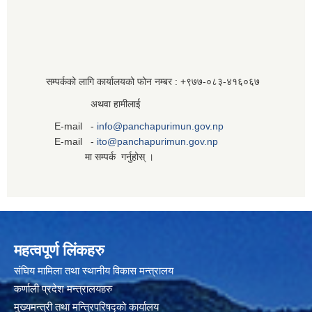
सम्पर्कको लागि कार्यालयको फोन नम्बर : +९७७-०८३‍-४१६०६७
अथवा हामीलाई
E-mail -
info@panchapurimun.gov.np
E-mail -
ito@panchapurimun.gov.np
मा सम्पर्क गर्नुहोस् ।
महत्वपूर्ण लिंकहरु
संघिय मामिला तथा स्थानीय विकास मन्त्रालय
कर्णाली प्रदेश मन्त्रालयहरु
मुख्यमन्त्री तथा मन्त्रिपरिषद्को कार्यालय