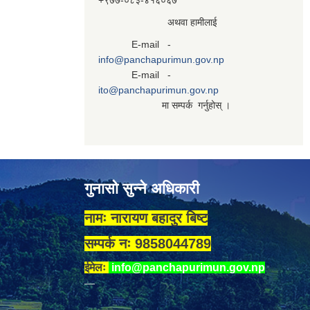
+९७७-०८३‍-४१६०६७
अथवा हामीलाई
E-mail -
info@panchapurimun.gov.np
E-mail -
ito@panchapurimun.gov.np
मा सम्पर्क गर्नुहोस् ।
गुनासो सुन्ने अधिकारी
नामः नारायण बहादुर बिष्ट
सम्पर्क नः 9858044789
ईमेलः
info@panchapurimun.gov.np