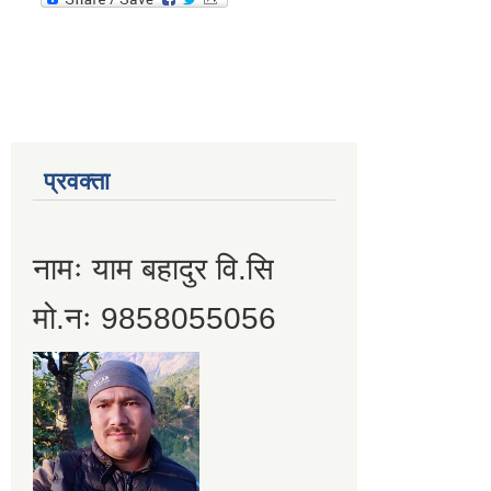
प्रवक्ता
नामः याम बहादुर वि.सि
मो.नः 9858055056