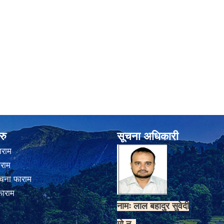
रु
सूचना अधिकारी
ाराम
ाराम
चना फाराम
फाराम
नामः लाल बहादुर सुवेदी