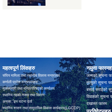
महत्वपूर्ण लिंकहरु
नमुना फारमह
संघिय मामिला तथा स्थानीय विकास मन्त्रालय
जन्मको सुचना फ
कर्णाली प्रदेश मन्त्रालयहरु
मृत्युको सुचना फ
मुख्यमन्त्री तथा मन्त्रिपरिषद्को कार्यालय
बसाई सराईको सु
स्थानिय तहकाे नक्सा तथा विवरण
विवाहको सुचना 
अनलार्इन घटना दर्ता
दखास्त फारम
स्थानिय शासन तथा सामुदायिक विकास कार्यक्रम(LGCDP)
प्रतिवेदनहरु