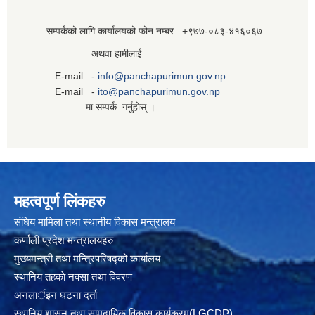
सम्पर्कको लागि कार्यालयको फोन नम्बर : +९७७-०८३‍-४१६०६७
अथवा हामीलाई
E-mail -
info@panchapurimun.gov.np
E-mail -
ito@panchapurimun.gov.np
मा सम्पर्क गर्नुहोस् ।
महत्वपूर्ण लिंकहरु
संघिय मामिला तथा स्थानीय विकास मन्त्रालय
कर्णाली प्रदेश मन्त्रालयहरु
मुख्यमन्त्री तथा मन्त्रिपरिषद्को कार्यालय
स्थानिय तहकाे नक्सा तथा विवरण
अनलार्इन घटना दर्ता
स्थानिय शासन तथा सामुदायिक विकास कार्यक्रम(LGCDP)