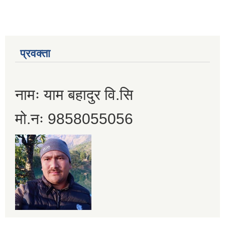
प्रवक्ता
नामः याम बहादुर वि.सि
मो.नः 9858055056