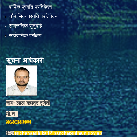
वार्षिक प्रगति प्रतिवेदन
चौमासिक प्रगति प्रतिवेदन
सार्वजनिक सुनुवाई
सार्वजनिक परीक्षण
सूचना अधिकारी
नामः लाल बहादुर सुवेदी
मो.न
9858058212
ईमेलः
suchanaadhikari@panchapurimun.gov.np