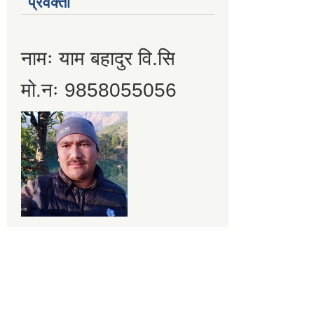
प्रवक्ता
नामः याम बहादुर वि.सि
मो.नः 9858055056