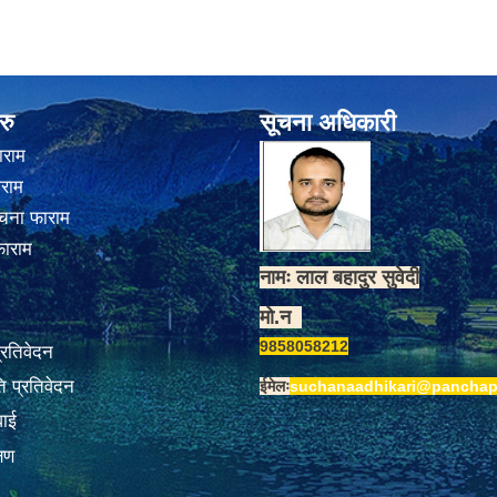
रु
सूचना अधिकारी
ाराम
ाराम
चना फाराम
फाराम
नामः लाल बहादुर सुवेदी
मो.न
9858058212
प्रतिवेदन
 प्रतिवेदन
ईमेलः
suchanaadhikari@panchap
वाई
्षण