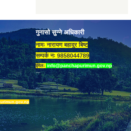
गुनासो सुन्ने अधिकारी
नामः नारायण बहादुर बिष्ट
सम्पर्क नः 9858044789
ईमेलः
info@panchapurimun.gov.np
urimun.gov.np